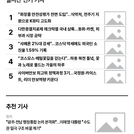
실시간 인기 기사
“화장품 안전성평가 전면 도입”…식약처, 전주기 지
1
원으로 K뷰티 고도화
다한증겔치료제 에크락겔 국내 상륙…동화·카켄, 피
2
부과 시장 공략
“샤페론 2%대 강세”…코스닥 약세에도 외국인 소
3
진율 1.59% 기록
“코스모스·메밀꽃길을 걷는다”…하동 북천 들녘, 꽃
4
과 노래로 물드는 가을의 하루
사이버안보 최고위 정책과정 3기…국정원·카이스
5
트, 리더 안보역량 키운다
추천 기사
정치
"광주·전남 행정통합 논의 본격화"…이재명 대통령 "수도
권 일극 구조 바꿀 계기"