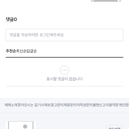
댓글
0
댓글을 작성하려면 로그인해주세요
추천순
최신순
답글순
표시할 댓글이 없습니다
매체소개
찾아오시는 길
기사제보
광고문의
제휴문의
저작권문의
불편신고
이용약관
개인정