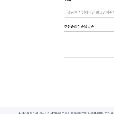
댓글을 작성하려면 로그인해주
추천순
최신순
답글순
매체소개
찾아오시는 길
기사제보
광고문의
제휴문의
저작권문의
불편신고
이용