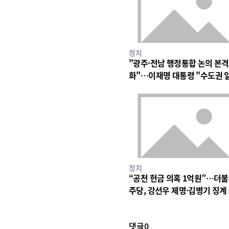
정치
"광주·전남 행정통합 논의 본격
화"…이재명 대통령 "수도권 
구조 바꿀 계기"
정치
“공천 헌금 의혹 1억원”…더
주당, 강선우 제명·김병기 징계
차 착수
댓글
0