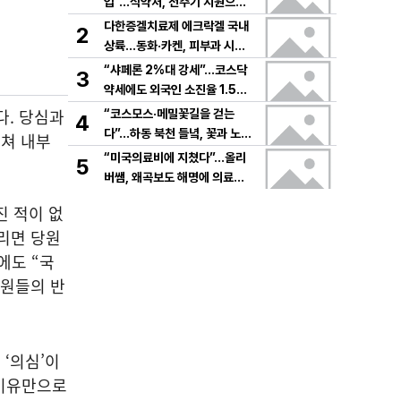
입”…식약처, 전주기 지원으로
K뷰티 고도화
다한증겔치료제 에크락겔 국내
2
상륙…동화·카켄, 피부과 시장
공략
“샤페론 2%대 강세”…코스닥
3
약세에도 외국인 소진율 1.5
9% 기록
다. 당심과
“코스모스·메밀꽃길을 걷는
4
다”…하동 북천 들녘, 꽃과 노래
겹쳐 내부
로 물드는 가을의 하루
“미국의료비에 지쳤다”…올리
5
버쌤, 왜곡보도 해명에 의료시
스템 논쟁 확산
진 적이 없
리면 당원
에도 “국
당원들의 반
 ‘의심’이
 이유만으로