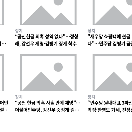
정치
정치
“공천헌금 의혹 성역 없다”…정청
"새우깡 쇼핑백에 현금
일극
래, 강선우 제명·김병기 징계 착수
다"…민주당 김병기 금
파장
정치
정치
불어민
“공천 헌금 의혹 사흘 만에 제명”…
“민주당 원내대표 3파
 절
더불어민주당, 강선우 중징계·김병
박정·한병도 가세, 진성
기 징계 절차 착수
구도