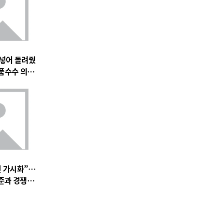
 넣어 돌려줬
품수수 의혹
전 가시화”…
준과 경쟁