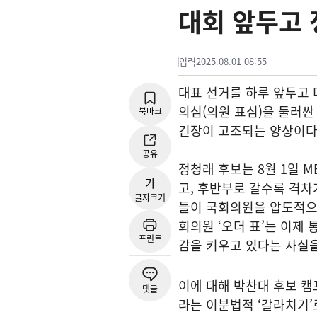
대회 앞두고 
입력
2025.08.01 08:55
대표 선거를 하루 앞두고 
의심(의원 표심)을 둘러싼
북마크
긴장이 고조되는 양상이다
공유
정청래 후보는 8월 1일 
가
고, 후반부로 갈수록 격차
글자크기
들이 국회의원을 압도적으로
회의원 ‘오더 표’는 이제
프린트
감을 키우고 있다는 사실을
이에 대해 박찬대 후보 캠프
댓글
라는 이분법적 ‘갈라치기