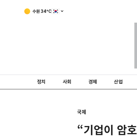
수원
34
ºC
정치
사회
경제
산업
국제
“기업이 암