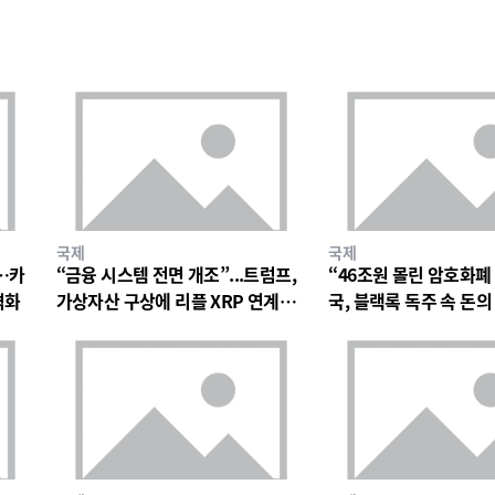
국제
국제
…카
“금융 시스템 전면 개조”...트럼프,
“46조원 몰린 암호화폐
격화
가상자산 구상에 리플 XRP 연계설
국, 블랙록 독주 속 돈
확산
나