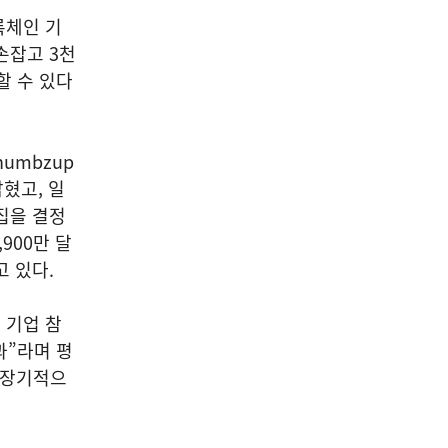
록체인 기
 손잡고 3천
할 수 있다
umbzup
혔고, 일
매집을 결정
,900만 달
고 있다.
 기업 참
과”라며 평
중장기적으