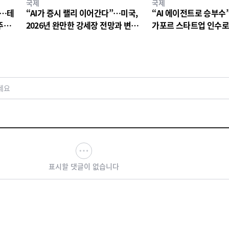
국제
국제
”…테
“AI가 증시 랠리 이어간다”…미국,
“AI 에이전트로 승부수
주행
2026년 완만한 강세장 전망과 변동
가포르 스타트업 인수로
성 경고 교차
쟁 가속
세요
표시할 댓글이 없습니다