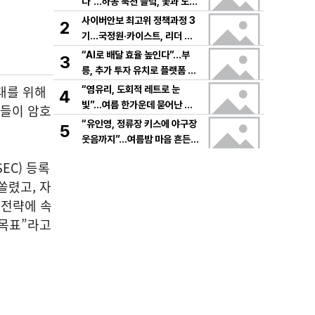
다”…하동 북천 들녘, 꽃과 노래
로 물드는 가을의 하루
사이버안보 최고위 정책과정 3
2
기…국정원·카이스트, 리더 안
보역량 키운다
“AI로 배달 효율 높인다”…부
3
릉, 추가 투자 유치로 플랫폼 혁
신 가속
확대를 위해
“염유리, 도회적 레트로 눈
4
빛”…여름 한가운데 묻어난 자
업들이 암호
유의 감각→팬들 궁금증 증폭
“유인영, 정류장 키스에 야구장
5
웃음까지”…여름밤 마음 흔든
감동→다시 궁금한 변화
EC) 등록
쏠렸고, 자
영 전략에 속
 목표”라고