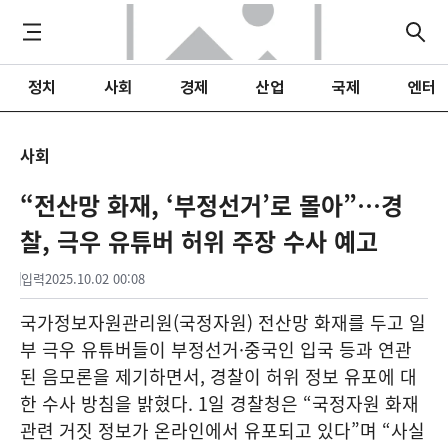
정치
사회
경제
산업
국제
엔터
사회
“전산망 화재, ‘부정선거’로 몰아”…경
찰, 극우 유튜버 허위 주장 수사 예고
입력
2025.10.02 00:08
국가정보자원관리원(국정자원) 전산망 화재를 두고 일
부 극우 유튜버들이 부정선거·중국인 입국 등과 연관
된 음모론을 제기하면서, 경찰이 허위 정보 유포에 대
한 수사 방침을 밝혔다. 1일 경찰청은 “국정자원 화재
관련 거짓 정보가 온라인에서 유포되고 있다”며 “사실