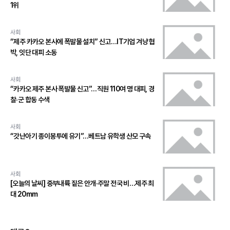
1위
사회
“제주 카카오 본사에 폭발물 설치” 신고…IT기업 겨냥 협
박, 잇단 대피 소동
사회
“카카오 제주 본사 폭발물 신고”…직원 110여 명 대피, 경
찰·군 합동 수색
사회
“갓난아기 종이봉투에 유기”…베트남 유학생 산모 구속
사회
[오늘의 날씨] 중부내륙 짙은 안개·주말 전국 비…제주 최
대 20mm