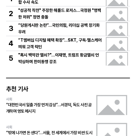
합 수사 속도
"성공적 작전" 주장한 해롤드 로저스…국정원 "명백
2
한 허위" 정면 충돌
“당원게시판 논란”…국민의힘, 리더십 공백 장기화
3
우려
“T멤버십 디지털 혜택 확장”…SKT, 구독·헬스케어
4
띄워 고객 락인
"혹시 백악관 열쇠?"…이재명, 트럼프 황금열쇠 언
5
박싱하며 한미동맹 강조
추천 기사
사회
“대한민국서 일출 가장 먼저 감상”…서경덕, 독도 사진 공
개하며 영토 메시지
사회
“밖에 나가면 돈 샌다”…서울, 전 세계에서 가장 비싼 도시