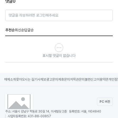
댓글
0
댓글을 작성하려면 로그인해주세요
추천순
최신순
답글순
표시할 댓글이 없습니다
매체소개
찾아오시는 길
기사제보
광고문의
제휴문의
저작권문의
불편신고
이용약관
개인정
PC 버전
주소:
서울시 강남구 학동로 30길 14, 이세빌딩 2층
등록번호:
서울, 아04840
사업자등록번호:
431-88-00857