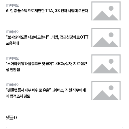
IT/바이오
AI 검증 풀스택으로 재편한 TTA, G3 전략 시험대 오른다
IT/바이오
“보지않아도듣지않아도쓴다”…티빙, 접근성강화로 OTT
포용확대
IT/바이오
"소아희귀 알라질증후군 첫 급여"...GC녹십자, 치료 접근
성 전환점
IT/바이오
“팬플랫폼서 내부 비위로 유출”…위버스, 직원 직무배제
에 법적조치 검토
댓글
0