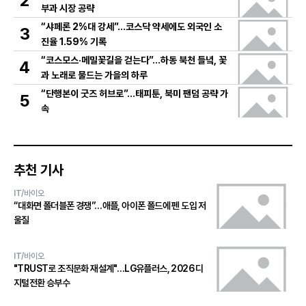
2
부과 시장 공략
“샤페론 2%대 강세”…코스닥 약세에도 외국인 소
3
진율 1.59% 기록
“코스모스·메밀꽃길을 걷는다”…하동 북천 들녘, 꽃
4
과 노래로 물드는 가을의 하루
“단행본이 굿즈 허브로”…태피툰, 북미 팬덤 공략 가
5
속
추천 기사
IT/바이오
“대화면 폴더블폰 경쟁”…애플, 아이폰 폴드에 펜 도입 저
울질
IT/바이오
"TRUST로 조직문화 재설계"…LG유플러스, 2026 디
지털전환 승부수