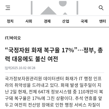
정치
사회
경제
산업
국제
엔터
IT/바이오
“국정자원 화재 복구율 17%”…정부, 총
력 대응에도 불신 여전
입력
2025.10.02 00:28
국가정보자원관리원 데이터센터 화재가 IT 행정 인프
라의 취약성을 드러내고 있다. 화재 발생 일주일이 지
난 2일 현재, 전체 647개 정보시스템 중 110개만이 복
구돼 복구율은 17%에 그친 상황이다. 추석 연휴를 앞
두고 여전히 전산망 장애로 인한 행정 서비스 차질이