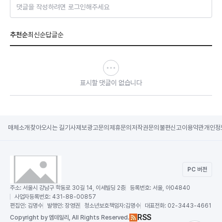
댓글을 작성하려면 로그인해주세요
추천순
최신순
답글순
표시할 댓글이 없습니다
매체소개
찾아오시는 길
기사제보
광고문의
제휴문의
저작권문의
불편신고
이용약관
개인정
PC 버전
주소:
서울시 강남구 학동로 30길 14, 이세빌딩 2층
등록번호:
서울, 아04840
사업자등록번호:
431-88-00857
편집인:
김명수
발행인:
장영권
청소년보호책임자:
김명수
대표전화:
02-3443-4661
RSS
Copy
right by 엠데일리,
All Rights Reserved.