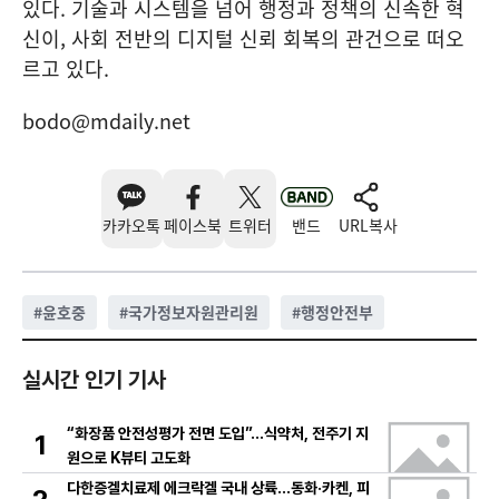
있다. 기술과 시스템을 넘어 행정과 정책의 신속한 혁
신이, 사회 전반의 디지털 신뢰 회복의 관건으로 떠오
르고 있다.
bodo@mdaily.net
카카오톡
페이스북
트위터
밴드
URL복사
#
윤호중
#
국가정보자원관리원
#
행정안전부
실시간 인기 기사
“화장품 안전성평가 전면 도입”…식약처, 전주기 지
1
원으로 K뷰티 고도화
다한증겔치료제 에크락겔 국내 상륙…동화·카켄, 피