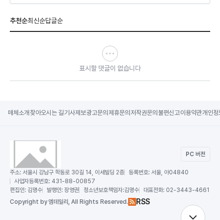
추천순
최신순
답글순
표시할 댓글이 없습니다
매체소개
찾아오시는 길
기사제보
광고문의
제휴문의
저작권문의
불편신고
이용약관
개인정
PC 버전
주소:
서울시 강남구 학동로 30길 14, 이세빌딩 2층
등록번호:
서울, 아04840
사업자등록번호:
431-88-00857
편집인:
김명수
발행인:
장영권
청소년보호책임자:
김명수
대표전화:
02-3443-4661
RSS
Copy
right by 엠데일리,
All Rights Reserved.