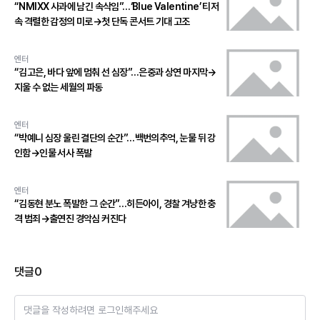
“NMIXX 사과에 남긴 속삭임”…‘Blue Valentine’ 티저
속 격렬한 감정의 미로→첫 단독 콘서트 기대 고조
엔터
“김고은, 바다 앞에 멈춰 선 심장”…은중과 상연 마지막→
지울 수 없는 세월의 파동
엔터
“박예니 심장 울린 결단의 순간”…백번의추억, 눈물 뒤 강
인함→인물 서사 폭발
엔터
“김동현 분노 폭발한 그 순간”…히든아이, 경찰 겨냥한 충
격 범죄→출연진 경악심 커진다
댓글
0
댓글을 작성하려면 로그인해주세요