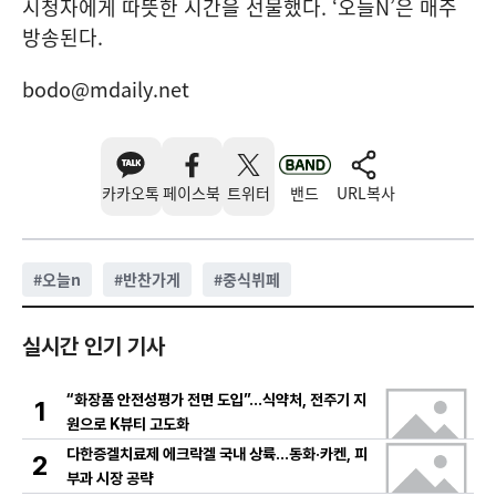
시청자에게 따뜻한 시간을 선물했다. ‘오늘N’은 매주
방송된다.
bodo@mdaily.net
카카오톡
페이스북
트위터
밴드
URL복사
#
오늘n
#
반찬가게
#
중식뷔페
실시간 인기 기사
“화장품 안전성평가 전면 도입”…식약처, 전주기 지
1
원으로 K뷰티 고도화
다한증겔치료제 에크락겔 국내 상륙…동화·카켄, 피
2
부과 시장 공략