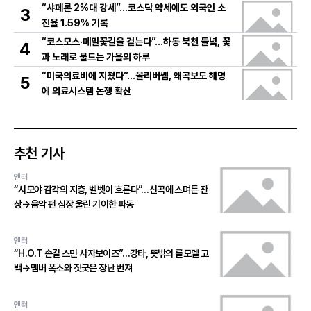
“샤페론 2%대 강세”…코스닥 약세에도 외국인 소
3
진율 1.59% 기록
“코스모스·메밀꽃길을 걷는다”…하동 북천 들녘, 꽃
4
과 노래로 물드는 가을의 하루
“미국의료비에 지쳤다”…올리버쌤, 왜곡보도 해명
5
에 의료시스템 논쟁 확산
추천 기사
엔터
“시모야 감각의 지층, 벨벳이 흐른다”…신곡에 스며든 잔
상→음악 팬 심장 울린 기이한 파동
엔터
“H.O.T 손길 스민 사자보이즈”…강타, 뜻밖의 롤모델 고
백→멤버 폭소와 짓궂은 장난 번져
엔터