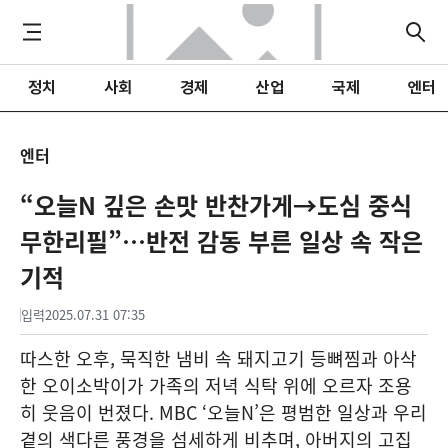
정치
사회
경제
산업
국제
엔터
엔터
“오늘N 깊은 손맛 반찬가게→도심 중식
무한리필”…반전 감동 부른 일상 속 작은
기적
입력
2025.07.31 07:35
따스한 오후, 묵직한 냄비 속 돼지고기 등뼈찜과 아삭
한 오이소박이가 가족의 저녁 식탁 위에 오르자 조용
히 웃음이 번졌다. MBC ‘오늘N’은 평범한 일상과 우리
곁의 색다른 풍경을 섬세하게 비추며, 아버지의 고집