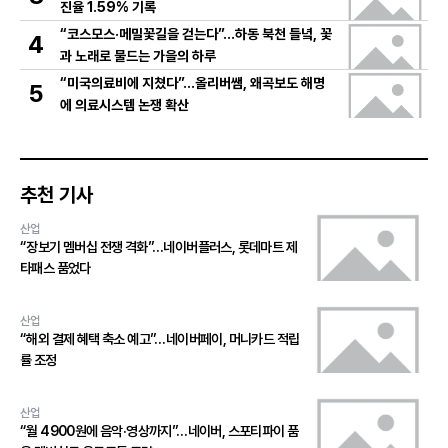
진율 1.59% 기록
“코스모스·메밀꽃길을 걷는다”…하동 북천 들녘, 꽃
4
과 노래로 물드는 가을의 하루
“미국의료비에 지쳤다”…올리버쌤, 왜곡보도 해명
5
에 의료시스템 논쟁 확산
추천 기사
산업
“장보기 멤버십 전쟁 격화”…네이버플러스, 롯데마트 제
타패스 품었다
산업
“해외 결제 혜택 축소 예고”…네이버페이, 머니카드 적립
률 조정
산업
“월 4900원에 음악·영상까지”…네이버, 스포티파이 품