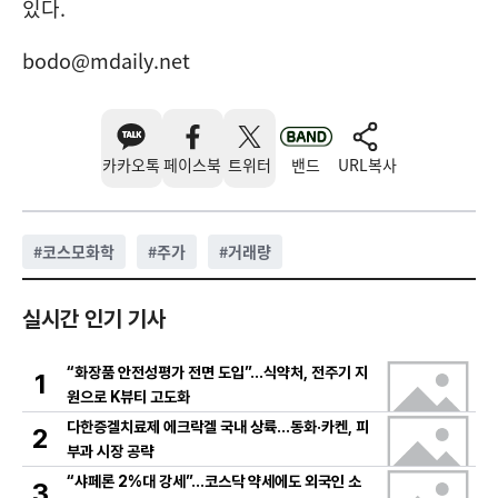
있다.
bodo@mdaily.net
카카오톡
페이스북
트위터
밴드
URL복사
#
코스모화학
#
주가
#
거래량
실시간 인기 기사
“화장품 안전성평가 전면 도입”…식약처, 전주기 지
1
원으로 K뷰티 고도화
다한증겔치료제 에크락겔 국내 상륙…동화·카켄, 피
2
부과 시장 공략
“샤페론 2%대 강세”…코스닥 약세에도 외국인 소
3