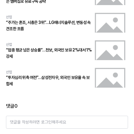
은 멤버십로 유료구독 공략
산업
“주가는 혼조, 시총은 3위”…LG에너지솔루션, 변동성 속
견조한 흐름
산업
“업종 평균 넘은 상승률”…천보, 외국인 보유 2%대서 1%
강세
산업
“투자심리 위축 여전”…삼성전자우, 외국인 보유율 속 보
합세
댓글
0
댓글을 작성하려면 로그인해주세요