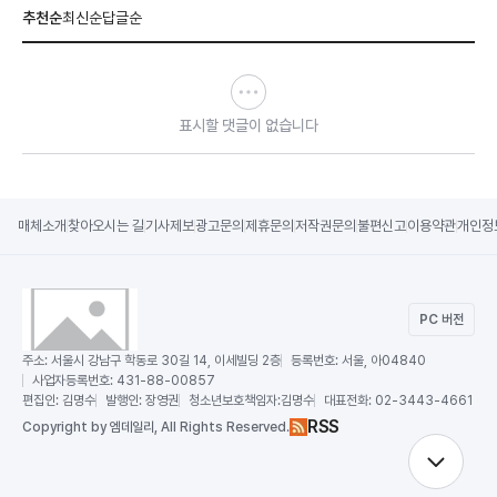
추천순
최신순
답글순
표시할 댓글이 없습니다
매체소개
찾아오시는 길
기사제보
광고문의
제휴문의
저작권문의
불편신고
이용약관
개인정
PC 버전
주소:
서울시 강남구 학동로 30길 14, 이세빌딩 2층
등록번호:
서울, 아04840
사업자등록번호:
431-88-00857
편집인:
김명수
발행인:
장영권
청소년보호책임자:
김명수
대표전화:
02-3443-4661
RSS
Copy
right by 엠데일리,
All Rights Reserved.