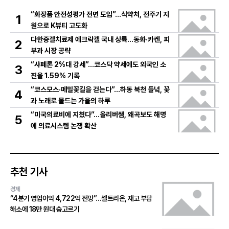
“화장품 안전성평가 전면 도입”…식약처, 전주기 지
1
원으로 K뷰티 고도화
다한증겔치료제 에크락겔 국내 상륙…동화·카켄, 피
2
부과 시장 공략
“샤페론 2%대 강세”…코스닥 약세에도 외국인 소
3
진율 1.59% 기록
“코스모스·메밀꽃길을 걷는다”…하동 북천 들녘, 꽃
4
과 노래로 물드는 가을의 하루
“미국의료비에 지쳤다”…올리버쌤, 왜곡보도 해명
5
에 의료시스템 논쟁 확산
추천 기사
경제
“4분기 영업이익 4,722억 전망”…셀트리온, 재고 부담
해소에 18만 원대 숨고르기