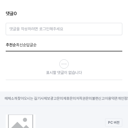
댓글
0
댓글을 작성하려면 로그인해주세요
추천순
최신순
답글순
표시할 댓글이 없습니다
매체소개
찾아오시는 길
기사제보
광고문의
제휴문의
저작권문의
불편신고
이용약관
개인정
PC 버전