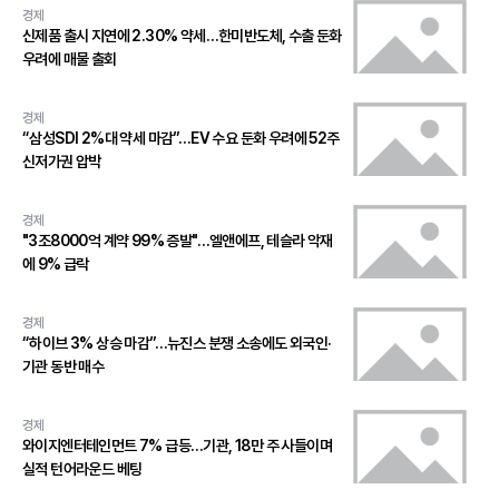
경제
신제품 출시 지연에 2.30% 약세…한미반도체, 수출 둔화
우려에 매물 출회
경제
“삼성SDI 2%대 약세 마감”…EV 수요 둔화 우려에 52주
신저가권 압박
경제
"3조8000억 계약 99% 증발"…엘앤에프, 테슬라 악재
에 9% 급락
경제
“하이브 3% 상승 마감”…뉴진스 분쟁 소송에도 외국인·
기관 동반 매수
경제
와이지엔터테인먼트 7% 급등…기관, 18만 주 사들이며
실적 턴어라운드 베팅