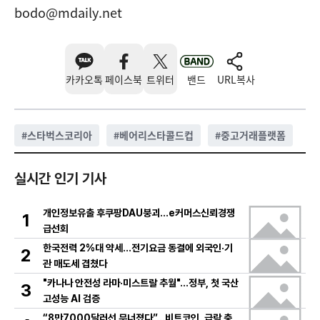
bodo@mdaily.net
카카오톡
페이스북
트위터
밴드
URL복사
#
스타벅스코리아
#
베어리스타콜드컵
#
중고거래플랫폼
실시간 인기 기사
개인정보유출 후쿠팡DAU붕괴…e커머스신뢰경쟁
1
급선회
한국전력 2%대 약세…전기요금 동결에 외국인·기
2
관 매도세 겹쳤다
"카나나 안전성 라마·미스트랄 추월"…정부, 첫 국산
3
고성능 AI 검증
“8만7000달러선 무너졌다”…비트코인, 급락 충