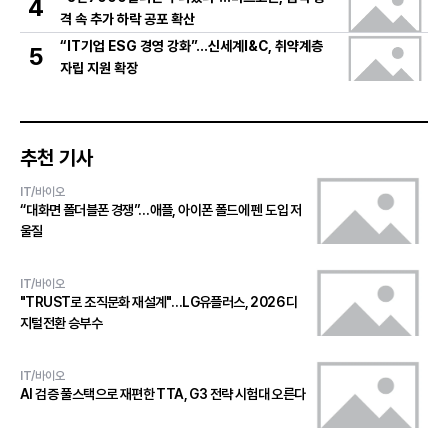
4
격 속 추가 하락 공포 확산
“IT기업 ESG 경영 강화”…신세계I&C, 취약계층
5
자립 지원 확장
추천 기사
IT/바이오
“대화면 폴더블폰 경쟁”…애플, 아이폰 폴드에 펜 도입 저
울질
IT/바이오
"TRUST로 조직문화 재설계"…LG유플러스, 2026 디
지털전환 승부수
IT/바이오
AI 검증 풀스택으로 재편한 TTA, G3 전략 시험대 오른다