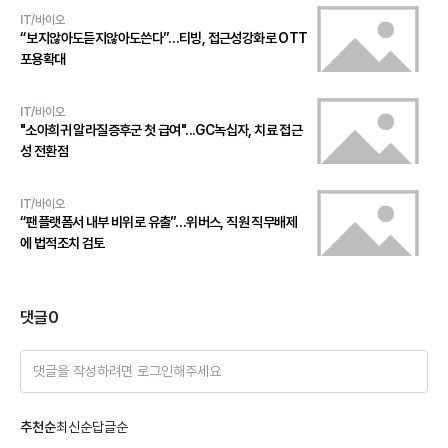
IT/바이오
“보지않아도듣지않아도쓴다”…티빙, 접근성강화로 OTT
포용확대
IT/바이오
"소아희귀 알라질증후군 첫 급여"...GC녹십자, 치료 접근
성 전환점
IT/바이오
“팬플랫폼서 내부 비위로 유출”…위버스, 직원 직무배제
에 법적조치 검토
댓글
0
댓글을 작성하려면 로그인해주세요
추천순
최신순
답글순