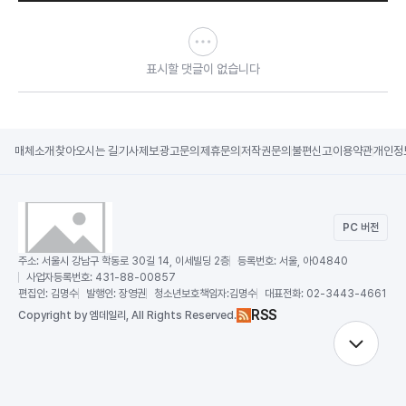
표시할 댓글이 없습니다
매체소개
찾아오시는 길
기사제보
광고문의
제휴문의
저작권문의
불편신고
이용약관
개인정
PC 버전
주소:
서울시 강남구 학동로 30길 14, 이세빌딩 2층
등록번호:
서울, 아04840
사업자등록번호:
431-88-00857
편집인:
김명수
발행인:
장영권
청소년보호책임자:
김명수
대표전화:
02-3443-4661
RSS
Copy
right by 엠데일리,
All Rights Reserved.