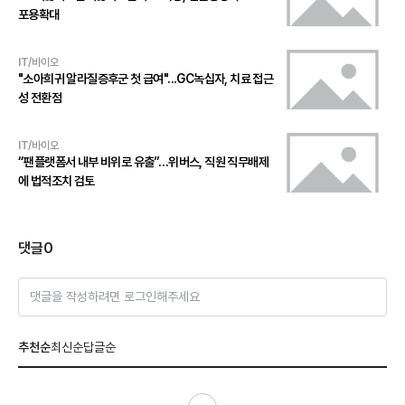
포용확대
IT/바이오
"소아희귀 알라질증후군 첫 급여"...GC녹십자, 치료 접근
성 전환점
IT/바이오
“팬플랫폼서 내부 비위로 유출”…위버스, 직원 직무배제
에 법적조치 검토
댓글
0
댓글을 작성하려면 로그인해주세요
추천순
최신순
답글순