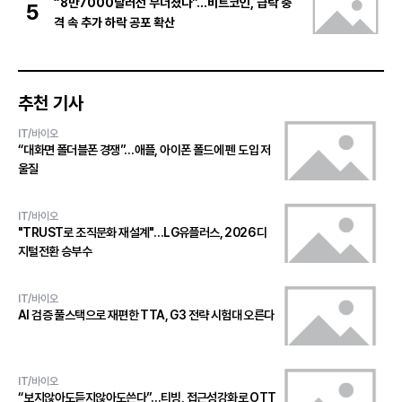
“8만7000달러선 무너졌다”…비트코인, 급락 충
5
격 속 추가 하락 공포 확산
추천 기사
IT/바이오
“대화면 폴더블폰 경쟁”…애플, 아이폰 폴드에 펜 도입 저
울질
IT/바이오
"TRUST로 조직문화 재설계"…LG유플러스, 2026 디
지털전환 승부수
IT/바이오
AI 검증 풀스택으로 재편한 TTA, G3 전략 시험대 오른다
IT/바이오
“보지않아도듣지않아도쓴다”…티빙, 접근성강화로 OTT