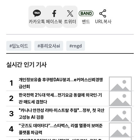
카카오톡
페이스북
트위터
밴드
URL복사
#
딥노이드
#
퓨리오사ai
#
rngd
실시간 인기 기사
개인정보유출 후쿠팡DAU붕괴…e커머스신뢰경쟁
1
급선회
한국전력 2%대 약세…전기요금 동결에 외국인·기
2
관 매도세 겹쳤다
"카나나 안전성 라마·미스트랄 추월"…정부, 첫 국산
3
고성능 AI 검증
“굿즈도 데이터다”…스타벅스, 리셀 열풍이 보여준
4
플랫폼 파급력