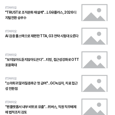
IT/바이오
"TRUST로 조직문화 재설계"…LG유플러스, 2026 디
지털전환 승부수
IT/바이오
AI 검증 풀스택으로 재편한 TTA, G3 전략 시험대 오른다
IT/바이오
“보지않아도듣지않아도쓴다”…티빙, 접근성강화로 OTT
포용확대
IT/바이오
"소아희귀 알라질증후군 첫 급여"...GC녹십자, 치료 접근
성 전환점
IT/바이오
“팬플랫폼서 내부 비위로 유출”…위버스, 직원 직무배제
에 법적조치 검토