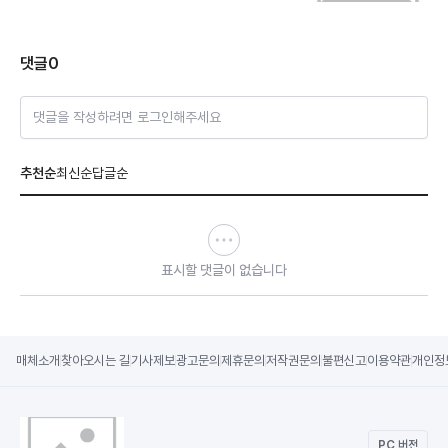
댓글
0
댓글을 작성하려면 로그인해주세요
추천순
최신순
답글순
표시할 댓글이 없습니다
매체소개
찾아오시는 길
기사제보
광고문의
제휴문의
저작권문의
불편신고
이용약관
개인정
PC 버전