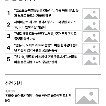
“코스모스·메밀꽃길을 걷는다”…하동 북천 들녘, 꽃
1
과 노래로 물드는 가을의 하루
사이버안보 최고위 정책과정 3기…국정원·카이스
2
트, 리더 안보역량 키운다
“AI로 배달 효율 높인다”…부릉, 추가 투자 유치로
3
플랫폼 혁신 가속
“염유리, 도회적 레트로 눈빛”…여름 한가운데 묻어
4
난 자유의 감각→팬들 궁금증 증폭
“유인영, 정류장 키스에 야구장 웃음까지”…여름밤
5
마음 흔든 감동→다시 궁금한 변화
추천 기사
IT/바이오
“대화면 폴더블폰 경쟁”…애플, 아이폰 폴드에 펜 도입 저
울질