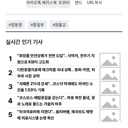
카카오톡
페이스북
트위터
밴드
URL복사
#
정동영
#
통일부
#
원불교
실시간 인기 기사
“화장품 안전성평가 전면 도입”…식약처, 전주기 지
1
원으로 K뷰티 고도화
다한증겔치료제 에크락겔 국내 상륙…동화·카켄, 피
2
부과 시장 공략
“샤페론 2%대 강세”…코스닥 약세에도 외국인 소
3
진율 1.59% 기록
“코스모스·메밀꽃길을 걷는다”…하동 북천 들녘, 꽃
4
과 노래로 물드는 가을의 하루
“미국의료비에 지쳤다”…올리버쌤, 왜곡보도 해명
5
에 의료시스템 논쟁 확산