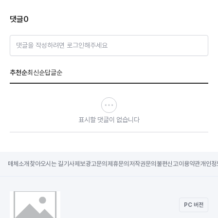
댓글
0
댓글을 작성하려면 로그인해주세요
추천순
최신순
답글순
표시할 댓글이 없습니다
매체소개
찾아오시는 길
기사제보
광고문의
제휴문의
저작권문의
불편신고
이용약관
개인정
PC 버전