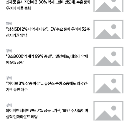
신제품 출시 지연에 2.30% 약세…한미반도체, 수출 둔화
우려에 매물 출회
경제
“삼성SDI 2%대 약세 마감”…EV 수요 둔화 우려에 52주
신저가권 압박
경제
"3조8000억 계약 99% 증발"…엘앤에프, 테슬라 악재
에 9% 급락
경제
“하이브 3% 상승 마감”…뉴진스 분쟁 소송에도 외국인·
기관 동반 매수
경제
와이지엔터테인먼트 7% 급등…기관, 18만 주 사들이며
실적 턴어라운드 베팅