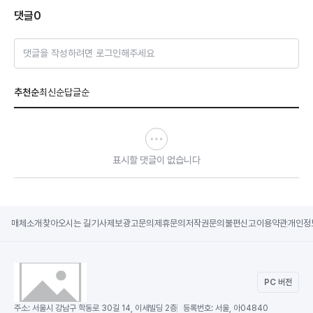
댓글
0
댓글을 작성하려면 로그인해주세요
추천순
최신순
답글순
표시할 댓글이 없습니다
매체소개
찾아오시는 길
기사제보
광고문의
제휴문의
저작권문의
불편신고
이용약관
개인정
PC 버전
주소:
서울시 강남구 학동로 30길 14, 이세빌딩 2층
등록번호:
서울, 아04840