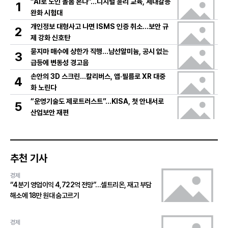
“AI로 노인 돌봄 본다”…디지털 윤리 교육, 세대갈등
1
완화 시험대
개인정보 대형사고 나면 ISMS 인증 취소…보안 규
2
제 강화 신호탄
묻지마 매수에 상한가 직행…남선알미늄, 공시 없는
3
급등에 변동성 경고음
손안의 3D 스크린…칼리버스, 앱·필름로 XR 대중
4
화 노린다
“운영기술도 제로트러스트”…KISA, 첫 안내서로
5
산업보안 재편
추천 기사
경제
“4분기 영업이익 4,722억 전망”…셀트리온, 재고 부담
해소에 18만 원대 숨고르기
경제