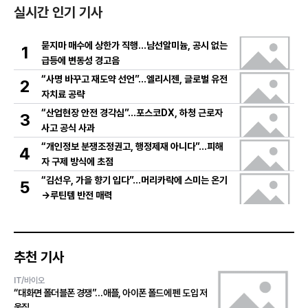
실시간 인기 기사
묻지마 매수에 상한가 직행…남선알미늄, 공시 없는
1
급등에 변동성 경고음
“사명 바꾸고 재도약 선언”…엘리시젠, 글로벌 유전
2
자치료 공략
“산업현장 안전 경각심”…포스코DX, 하청 근로자
3
사고 공식 사과
“개인정보 분쟁조정권고, 행정제재 아니다”…피해
4
자 구제 방식에 초점
“김선우, 가을 향기 입다”…머리카락에 스미는 온기
5
→루틴템 반전 매력
추천 기사
IT/바이오
“대화면 폴더블폰 경쟁”…애플, 아이폰 폴드에 펜 도입 저
울질