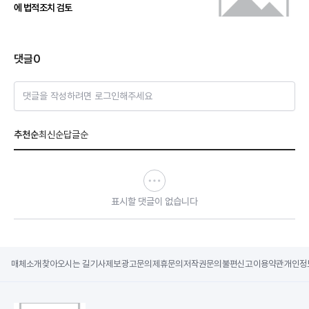
에 법적조치 검토
댓글
0
댓글을 작성하려면 로그인해주세요
추천순
최신순
답글순
표시할 댓글이 없습니다
매체소개
찾아오시는 길
기사제보
광고문의
제휴문의
저작권문의
불편신고
이용약관
개인정