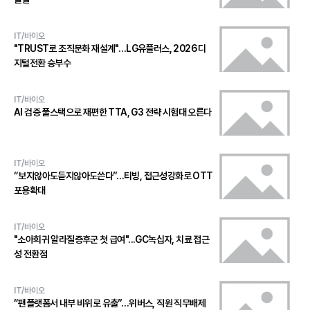
IT/바이오
"TRUST로 조직문화 재설계"…LG유플러스, 2026 디
지털전환 승부수
IT/바이오
AI 검증 풀스택으로 재편한 TTA, G3 전략 시험대 오른다
IT/바이오
“보지않아도듣지않아도쓴다”…티빙, 접근성강화로 OTT
포용확대
IT/바이오
"소아희귀 알라질증후군 첫 급여"...GC녹십자, 치료 접근
성 전환점
IT/바이오
“팬플랫폼서 내부 비위로 유출”…위버스, 직원 직무배제