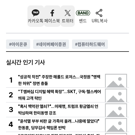
카카오톡
페이스북
트위터
밴드
URL복사
#
아이온큐
#
네이버페이증권
#
컴퓨터하드웨어
실시간 인기 기사
"성공적 작전" 주장한 해롤드 로저스…국정원 "명백
1
한 허위" 정면 충돌
“T멤버십 디지털 혜택 확장”…SKT, 구독·헬스케어
2
띄워 고객 락인
"혹시 백악관 열쇠?"…이재명, 트럼프 황금열쇠 언
3
박싱하며 한미동맹 강조
"윤석열 부부 비판 글 가족이 올려…나중에 알았다"
4
한동훈, 당무감사 책임론 반박