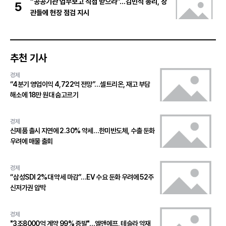
“공공기관 업무보고 직접 받으라”…김민석 총리, 장
5
관들에 현장 점검 지시
추천 기사
경제
“4분기 영업이익 4,722억 전망”…셀트리온, 재고 부담
해소에 18만 원대 숨고르기
경제
신제품 출시 지연에 2.30% 약세…한미반도체, 수출 둔화
우려에 매물 출회
경제
“삼성SDI 2%대 약세 마감”…EV 수요 둔화 우려에 52주
신저가권 압박
경제
"3조8000억 계약 99% 증발"…엘앤에프, 테슬라 악재