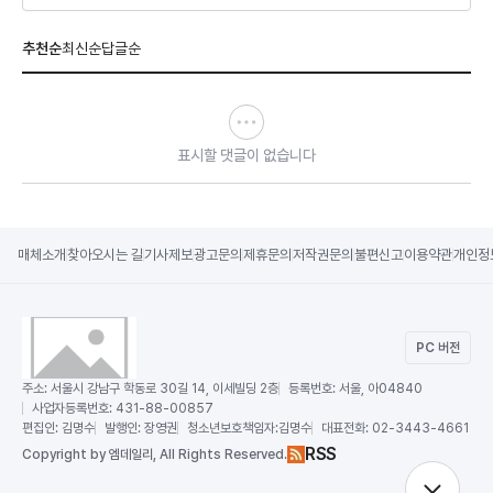
추천순
최신순
답글순
표시할 댓글이 없습니다
매체소개
찾아오시는 길
기사제보
광고문의
제휴문의
저작권문의
불편신고
이용약관
개인정
PC 버전
주소:
서울시 강남구 학동로 30길 14, 이세빌딩 2층
등록번호:
서울, 아04840
사업자등록번호:
431-88-00857
편집인:
김명수
발행인:
장영권
청소년보호책임자:
김명수
대표전화:
02-3443-4661
RSS
Copy
right by 엠데일리,
All Rights Reserved.