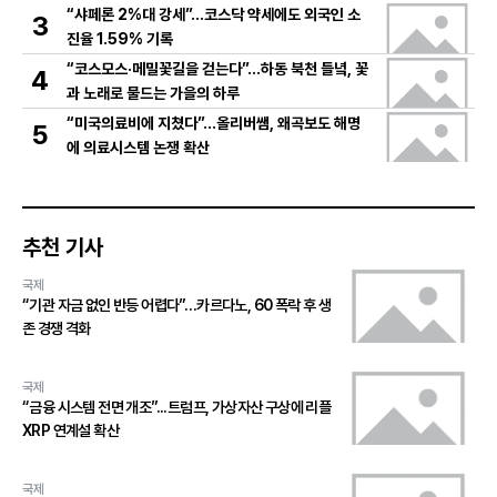
“샤페론 2%대 강세”…코스닥 약세에도 외국인 소
3
진율 1.59% 기록
“코스모스·메밀꽃길을 걷는다”…하동 북천 들녘, 꽃
4
과 노래로 물드는 가을의 하루
“미국의료비에 지쳤다”…올리버쌤, 왜곡보도 해명
5
에 의료시스템 논쟁 확산
추천 기사
국제
“기관 자금 없인 반등 어렵다”…카르다노, 60 폭락 후 생
존 경쟁 격화
국제
“금융 시스템 전면 개조”...트럼프, 가상자산 구상에 리플
XRP 연계설 확산
국제