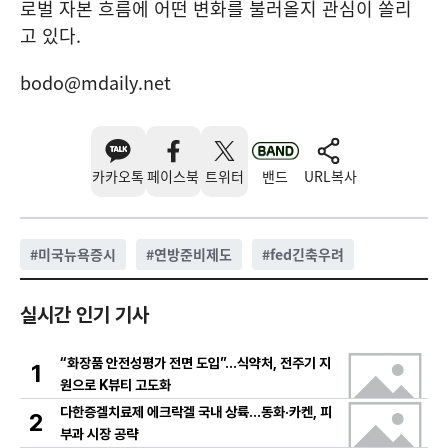
로벌 자본 흐름에 어떤 변화를 불러올지 관심이 쏠리
고 있다.
bodo@mdaily.net
카카오톡
페이스북
트위터
밴드
URL복사
#
미국뉴욕증시
#
연방준비제도
#
fed긴축우려
실시간 인기 기사
“화장품 안전성평가 전면 도입”…식약처, 전주기 지
1
원으로 K뷰티 고도화
다한증겔치료제 에크락겔 국내 상륙…동화·카켄, 피
2
부과 시장 공략