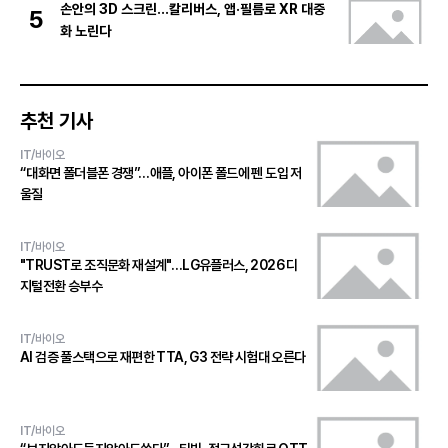
손안의 3D 스크린…칼리버스, 앱·필름로 XR 대중
5
화 노린다
추천 기사
IT/바이오
“대화면 폴더블폰 경쟁”…애플, 아이폰 폴드에 펜 도입 저
울질
IT/바이오
"TRUST로 조직문화 재설계"…LG유플러스, 2026 디
지털전환 승부수
IT/바이오
AI 검증 풀스택으로 재편한 TTA, G3 전략 시험대 오른다
IT/바이오