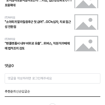
“보지않아도듣지않아도쓴다”…티빙, 접근성강화로 OTT
포용확대
IT/바이오
"소아희귀 알라질증후군 첫 급여"...GC녹십자, 치료 접근
성 전환점
IT/바이오
“팬플랫폼서 내부 비위로 유출”…위버스, 직원 직무배제
에 법적조치 검토
댓글
0
댓글을 작성하려면 로그인해주세요
추천순
최신순
답글순