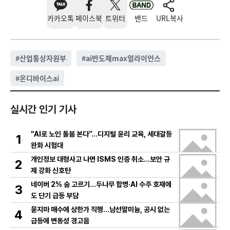
카카오톡
페이스북
트위터
밴드
URL복사
#
산업통상자원부
#
ai반도체max얼라이언스
#
온디바이스ai
실시간 인기 기사
“AI로 노인 돌봄 본다”…디지털 윤리 교육, 세대갈등
1
완화 시험대
개인정보 대형사고 나면 ISMS 인증 취소…보안 규
2
제 강화 신호탄
네이버 2% 숨 고르기…두나무 합병·AI 수주 호재에
3
도 단기 급등 부담
묻지마 매수에 상한가 직행…남선알미늄, 공시 없는
4
급등에 변동성 경고음