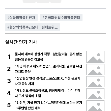
#
식품의약품안전처
#
한국희귀필수의약품센터
#
현장의약품수급모니터링네트워크
실시간 인기 기사
묻지마 매수에 상한가 직행…남선알미늄, 공시 없는
1
급등에 변동성 경고음
“사명 바꾸고 재도약 선언”…엘리시젠, 글로벌 유전
2
자치료 공략
“산업현장 안전 경각심”…포스코DX, 하청 근로자
3
사고 공식 사과
“개인정보 분쟁조정권고, 행정제재 아니다”…피해
4
자 구제 방식에 초점
“김선우, 가을 향기 입다”…머리카락에 스미는 온기
5
→루틴템 반전 매력