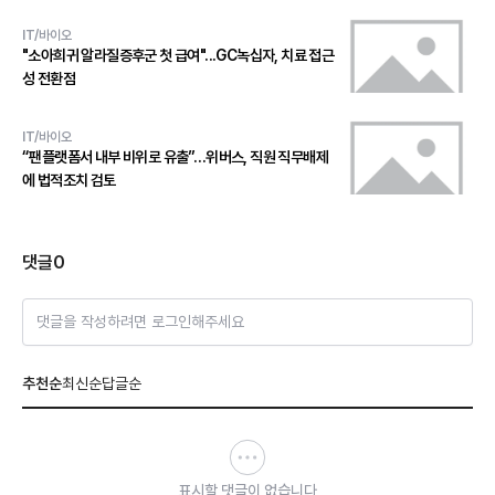
IT/바이오
"소아희귀 알라질증후군 첫 급여"...GC녹십자, 치료 접근
성 전환점
IT/바이오
“팬플랫폼서 내부 비위로 유출”…위버스, 직원 직무배제
에 법적조치 검토
댓글
0
댓글을 작성하려면 로그인해주세요
추천순
최신순
답글순
표시할 댓글이 없습니다