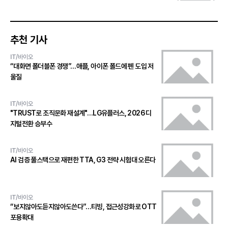
추천 기사
IT/바이오
“대화면 폴더블폰 경쟁”…애플, 아이폰 폴드에 펜 도입 저
울질
IT/바이오
"TRUST로 조직문화 재설계"…LG유플러스, 2026 디
지털전환 승부수
IT/바이오
AI 검증 풀스택으로 재편한 TTA, G3 전략 시험대 오른다
IT/바이오
“보지않아도듣지않아도쓴다”…티빙, 접근성강화로 OTT
포용확대