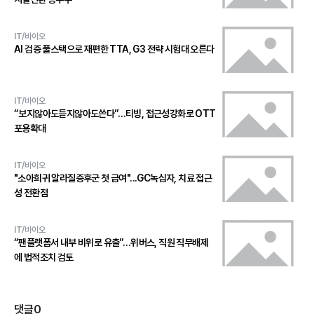
IT/바이오
AI 검증 풀스택으로 재편한 TTA, G3 전략 시험대 오른다
IT/바이오
“보지않아도듣지않아도쓴다”…티빙, 접근성강화로 OTT
포용확대
IT/바이오
"소아희귀 알라질증후군 첫 급여"...GC녹십자, 치료 접근
성 전환점
IT/바이오
“팬플랫폼서 내부 비위로 유출”…위버스, 직원 직무배제
에 법적조치 검토
댓글
0