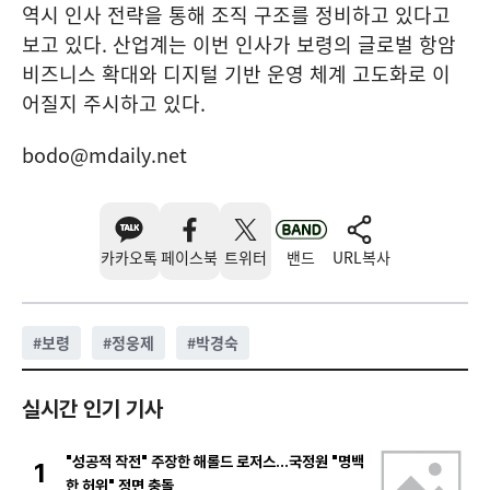
역시 인사 전략을 통해 조직 구조를 정비하고 있다고
보고 있다. 산업계는 이번 인사가 보령의 글로벌 항암
비즈니스 확대와 디지털 기반 운영 체계 고도화로 이
어질지 주시하고 있다.
bodo@mdaily.net
카카오톡
페이스북
트위터
밴드
URL복사
#
보령
#
정웅제
#
박경숙
실시간 인기 기사
"성공적 작전" 주장한 해롤드 로저스…국정원 "명백
1
한 허위" 정면 충돌