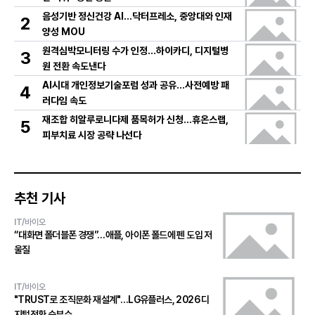
음성기반 정신건강 AI…닥터프레소, 중앙대와 인재
2
양성 MOU
원격심박모니터링 수가 인정…하이카디, 디지털병
3
원 전환 속도낸다
AI시대 개인정보기술포럼 성과 공유…사전예방 패
4
러다임 속도
재조합 히알루로니다제 품목허가 신청…휴온스랩,
5
피부치료 시장 공략 나선다
추천 기사
IT/바이오
“대화면 폴더블폰 경쟁”…애플, 아이폰 폴드에 펜 도입 저
울질
IT/바이오
"TRUST로 조직문화 재설계"…LG유플러스, 2026 디
지털전환 승부수