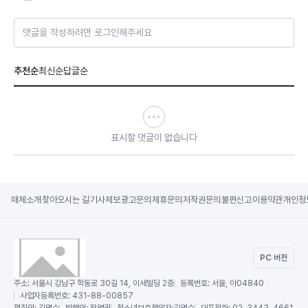
댓글을 작성하려면 로그인해주세요
추천순
최신순
답글순
표시할 댓글이 없습니다
매체소개
찾아오시는 길
기사제보
광고문의
제휴문의
저작권문의
불편신고
이용약관
개인정
PC 버전
주소:
서울시 강남구 학동로 30길 14, 이세빌딩 2층
등록번호:
서울, 아04840
사업자등록번호:
431-88-00857