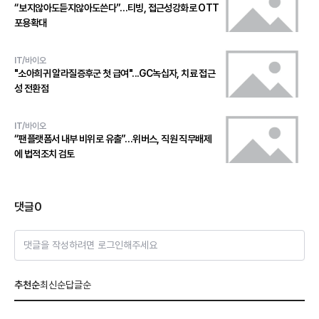
“보지않아도듣지않아도쓴다”…티빙, 접근성강화로 OTT
포용확대
IT/바이오
"소아희귀 알라질증후군 첫 급여"...GC녹십자, 치료 접근
성 전환점
IT/바이오
“팬플랫폼서 내부 비위로 유출”…위버스, 직원 직무배제
에 법적조치 검토
댓글
0
댓글을 작성하려면 로그인해주세요
추천순
최신순
답글순