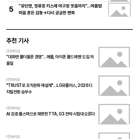
“유인영, 정류장 키스에 야구장 웃음까지”…여름밤
5
마음 흔든 감동→다시 궁금한 변화
추천 기사
IT/바이오
“대화면 폴더블폰 경쟁”…애플, 아이폰 폴드에 펜 도입 저
울질
IT/바이오
"TRUST로 조직문화 재설계"…LG유플러스, 2026 디
지털전환 승부수
IT/바이오
AI 검증 풀스택으로 재편한 TTA, G3 전략 시험대 오른다
IT/바이오