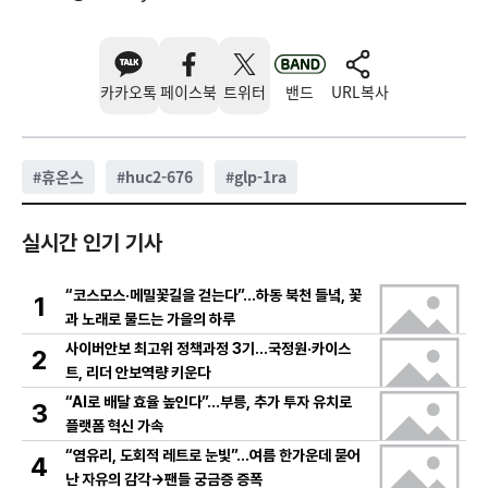
카카오톡
페이스북
트위터
밴드
URL복사
#
휴온스
#
huc2-676
#
glp-1ra
실시간 인기 기사
“코스모스·메밀꽃길을 걷는다”…하동 북천 들녘, 꽃
1
과 노래로 물드는 가을의 하루
사이버안보 최고위 정책과정 3기…국정원·카이스
2
트, 리더 안보역량 키운다
“AI로 배달 효율 높인다”…부릉, 추가 투자 유치로
3
플랫폼 혁신 가속
“염유리, 도회적 레트로 눈빛”…여름 한가운데 묻어
4
난 자유의 감각→팬들 궁금증 증폭