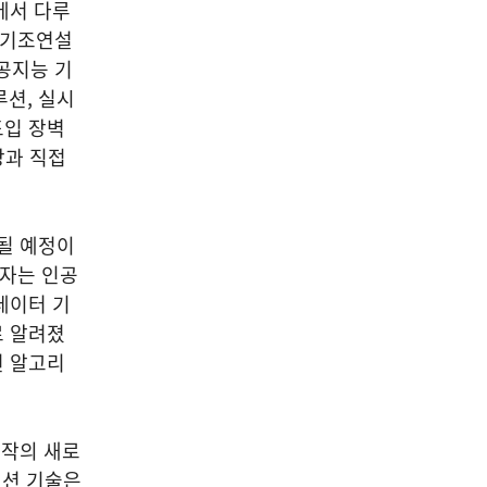
에서 다루
 기조연설
공지능 기
루션, 실시
도입 장벽
장과 직접
될 예정이
임자는 인공
데이터 기
로 알려졌
천 알고리
제작의 새로
덕션 기술은