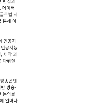
반 편집과
, 데이터
 글로벌 시
 통해 이
서 인공지
도 인공지능
, 제작 과
로 다뤄질
 방송콘텐
반 방송·
번 논의를
장에 얼마나