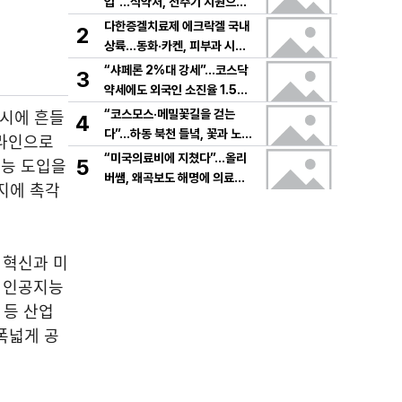
입”…식약처, 전주기 지원으로
K뷰티 고도화
다한증겔치료제 에크락겔 국내
2
상륙…동화·카켄, 피부과 시장
공략
“샤페론 2%대 강세”…코스닥
3
약세에도 외국인 소진율 1.5
9% 기록
동시에 흔들
“코스모스·메밀꽃길을 걷는
4
다”…하동 북천 들녘, 꽃과 노래
프라인으로
로 물드는 가을의 하루
“미국의료비에 지쳤다”…올리
지능 도입을
5
버쌤, 왜곡보도 해명에 의료시
지에 촉각
스템 논쟁 확산
 혁신과 미
. 인공지능
 등 산업
 폭넓게 공