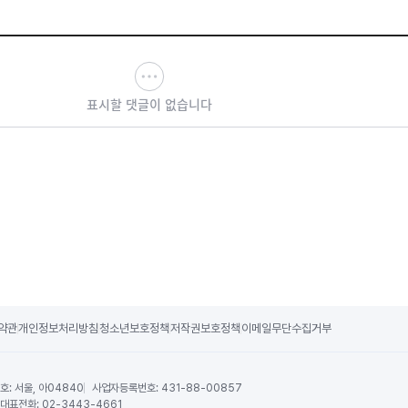
표시할 댓글이 없습니다
약관
개인정보처리방침
청소년보호정책
저작권보호정책
이메일무단수집거부
호:
서울, 아04840
사업자등록번호:
431-88-00857
대표전화:
02-3443-4661