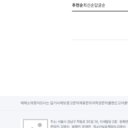
추천순
최신순
답글순
매체소개
찾아오시는 길
기사제보
광고문의
제휴문의
저작권문의
불편신고
이용
주소:
서울시 강남구 학동로 30길 14, 이세빌딩 2층
등록번
편집인:
김명수
발행인:
장영권
청소년보호책임자:
김명수