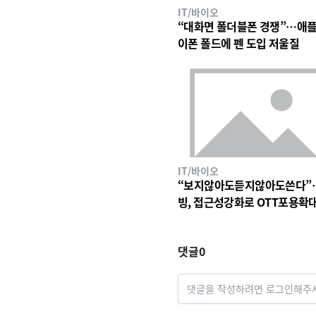
IT/바이오
“대화면 폴더블폰 경쟁”…애플
이폰 폴드에 펜 도입 저울질
IT/바이오
“보지않아도듣지않아도쓴다”
빙, 접근성강화로 OTT포용확
댓글
0
댓글을 작성하려면 로그인해주