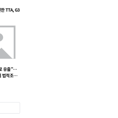
 TTA, G3
로 유출”…
에 법적조치