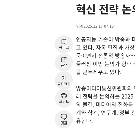
혁신 전략 논
입력
2025.12.17 07:10
인공지능 기술이 방송과 미
고 있다. 자동 편집과 가
북마크
묶이면서 전통적 방송사와
둘러싼 이번 논의가 향후 
공유
을 곤두세우고 있다.
가
글자크기
방송미디어통신위원회와 한
래 전략을 논의하는 202
프린트
의 물결, 미디어의 진화를
계와 학계, 연구계, 정부 
유한다.
댓글