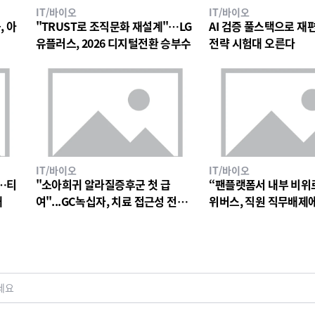
IT/바이오
IT/바이오
, 아
"TRUST로 조직문화 재설계"…LG
AI 검증 풀스택으로 재편한
유플러스, 2026 디지털전환 승부수
전략 시험대 오른다
IT/바이오
IT/바이오
…티
"소아희귀 알라질증후군 첫 급
“팬플랫폼서 내부 비위
대
여"...GC녹십자, 치료 접근성 전환
위버스, 직원 직무배제
점
검토
세요