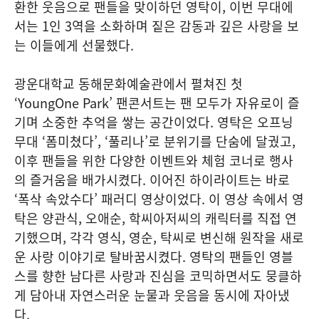
환한 웃음으로 팬들을 맞이하던 영탁이, 이번 무대에
서는 1인 3역을 소화하며 짙은 감동과 깊은 사랑을 보
는 이들에게 선물했다.
광운대학교 동해문화예술관에서 펼쳐진 첫
‘YoungOne Park’ 팬콘서트는 팬 모두가 자유로이 즐
기며 소중한 추억을 쌓는 공간이었다. 영탁은 오프닝
무대 ‘폼미쳤다’, ‘풀리나’로 분위기를 단숨에 달궜고,
이후 팬들을 위한 다양한 이벤트와 체험 코너로 행사
의 즐거움을 배가시켰다. 이어진 하이라이트는 바로
‘폭삭 속았수다’ 패러디 영상이었다. 이 영상 속에서 영
탁은 양관식, 오애순, 학씨아저씨의 캐릭터를 직접 연
기했으며, 각각 영식, 영순, 탁씨로 변신해 원작을 새로
운 사랑 이야기로 탈바꿈시켰다. 영탁의 팬들인 영블
스를 향한 남다른 사랑과 진심을 코믹하면서도 뭉클하
게 담아내 자연스러운 눈물과 웃음을 동시에 자아냈
다.