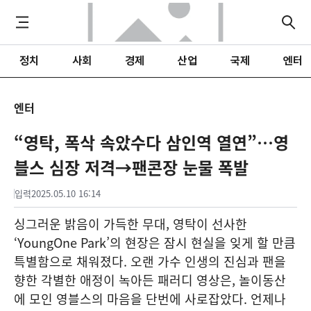
정치
사회
경제
산업
국제
엔터
엔터
“영탁, 폭삭 속았수다 삼인역 열연”…영
블스 심장 저격→팬콘장 눈물 폭발
입력
2025.05.10 16:14
싱그러운 밝음이 가득한 무대, 영탁이 선사한
‘YoungOne Park’의 현장은 잠시 현실을 잊게 할 만큼
특별함으로 채워졌다. 오랜 가수 인생의 진심과 팬을
향한 각별한 애정이 녹아든 패러디 영상은, 놀이동산
에 모인 영블스의 마음을 단번에 사로잡았다. 언제나