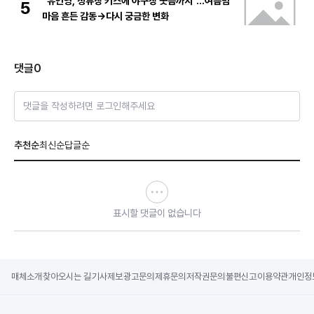
“유인영, 정류장 키스에 야구장 웃음까지”…여름밤
5
마음 흔든 감동→다시 궁금한 변화
댓글
0
댓글을 작성하려면 로그인해주세요
추천순
최신순
답글순
표시할 댓글이 없습니다
매체소개
찾아오시는 길
기사제보
광고문의
제휴문의
저작권문의
불편신고
이용약관
개인정