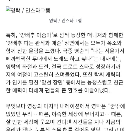
영탁 / 인스타그램
특히, ‘양배추 아줌마’로 깜짝 등장한 매니저와 함께한
‘양배추 파는 관식과 애순’ 장면에서는 모두가 폭소와
함께 진한 울림을 느꼈다. 극중 영순의 “나는 서울가서
삐까뻔쩍한 무대에서 노래도 하고 싶다”는 대사에는,
영탁의 좌절과 도전, 결국 트로트 스타로 성장하기까
지의 여정이 고스란히 스며들었다. 또한 탁씨 캐릭터
가 연기를 펼친 ‘맞선 장면’ 등에서는 능청스럽고 친근
한 매력이 더해져 팬들의 큰 환호를 이끌어냈다.
무엇보다 영상의 마지막 내레이션에서 영탁은 “꿈밖에
없었던 우리… 때론, 야속한 세상에 무너지고… 때론,
살 만한 세상에 웃으며 견뎌낸 시간들을 지나 지금의
우리가 됐다. 눈부신 스무 해를 걸어온 영탁, 그리고 여