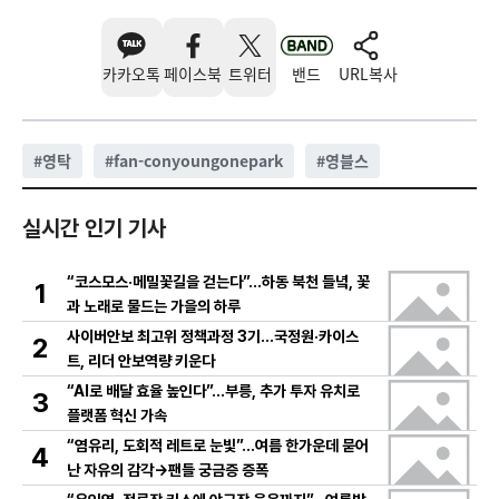
카카오톡
페이스북
트위터
밴드
URL복사
#
영탁
#
fan-conyoungonepark
#
영블스
실시간 인기 기사
“코스모스·메밀꽃길을 걷는다”…하동 북천 들녘, 꽃
1
과 노래로 물드는 가을의 하루
사이버안보 최고위 정책과정 3기…국정원·카이스
2
트, 리더 안보역량 키운다
“AI로 배달 효율 높인다”…부릉, 추가 투자 유치로
3
플랫폼 혁신 가속
“염유리, 도회적 레트로 눈빛”…여름 한가운데 묻어
4
난 자유의 감각→팬들 궁금증 증폭