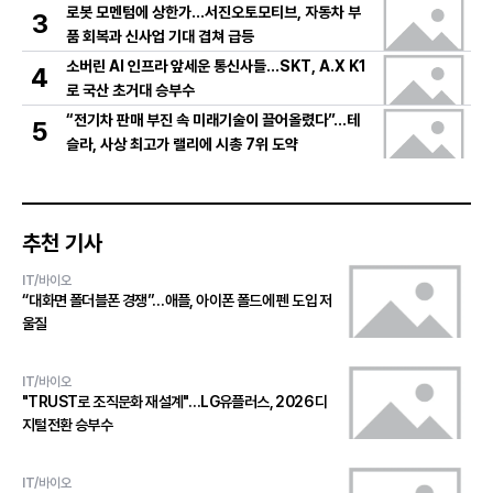
로봇 모멘텀에 상한가…서진오토모티브, 자동차 부
3
품 회복과 신사업 기대 겹쳐 급등
소버린 AI 인프라 앞세운 통신사들…SKT, A.X K1
4
로 국산 초거대 승부수
“전기차 판매 부진 속 미래기술이 끌어올렸다”…테
5
슬라, 사상 최고가 랠리에 시총 7위 도약
추천 기사
IT/바이오
“대화면 폴더블폰 경쟁”…애플, 아이폰 폴드에 펜 도입 저
울질
IT/바이오
"TRUST로 조직문화 재설계"…LG유플러스, 2026 디
지털전환 승부수
IT/바이오