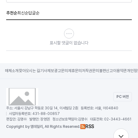
추천순
최신순
답글순
표시할 댓글이 없습니다
매체소개
찾아오시는 길
기사제보
광고문의
제휴문의
저작권문의
불편신고
이용약관
개인정
PC 버전
주소:
서울시 강남구 학동로 30길 14, 이세빌딩 2층
등록번호:
서울, 아04840
사업자등록번호:
431-88-00857
편집인:
김명수
발행인:
장영권
청소년보호책임자:
김명수
대표전화:
02-3443-4661
RSS
Copy
right by 엠데일리,
All Rights Reserved.