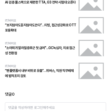
AI 검증 풀스택으로 재편한 TTA, G3 전략 시험대 오른다
IT/바이오
“보지않아도듣지않아도쓴다”…티빙, 접근성강화로 OTT
포용확대
IT/바이오
"소아희귀 알라질증후군 첫 급여"...GC녹십자, 치료 접근
성 전환점
IT/바이오
“팬플랫폼서 내부 비위로 유출”…위버스, 직원 직무배제
에 법적조치 검토
댓글
0
댓글을 작성하려면 로그인해주세요