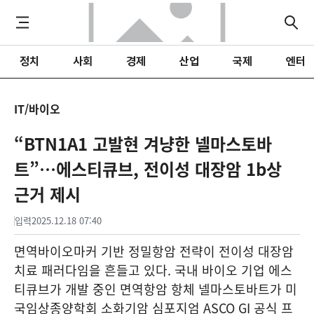
정치
사회
경제
산업
국제
엔터
IT/바이오
“BTN1A1 고발현 겨냥한 넬마스토바
트”…에스티큐브, 전이성 대장암 1b상
근거 제시
입력
2025.12.18 07:40
면역바이오마커 기반 정밀항암 전략이 전이성 대장암
치료 패러다임을 흔들고 있다. 국내 바이오 기업 에스
티큐브가 개발 중인 면역항암 항체 넬마스토바트가 미
국임상종양학회 소화기암 심포지엄 ASCO GI 공식 프