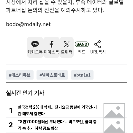
시장에서 자리 잡을 수 있을지, 후속 데이터와 글로벌
파트너십 논의의 진전을 예의주시하고 있다.
bodo@mdaily.net
카카오톡
페이스북
트위터
밴드
URL복사
#
에스티큐브
#
넬마스토바트
#
btn1a1
실시간 인기 기사
한국전력 2%대 약세…전기요금 동결에 외국인·기
1
관 매도세 겹쳤다
“8만7000달러선 무너졌다”…비트코인, 급락 충
2
격 속 추가 하락 공포 확산