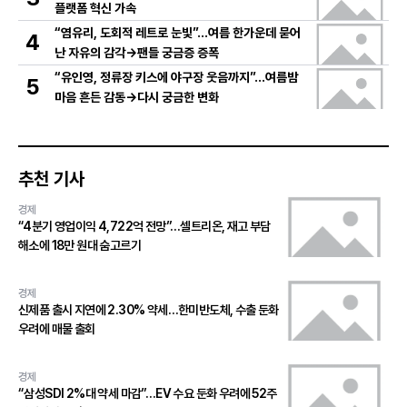
플랫폼 혁신 가속
“염유리, 도회적 레트로 눈빛”…여름 한가운데 묻어
4
난 자유의 감각→팬들 궁금증 증폭
“유인영, 정류장 키스에 야구장 웃음까지”…여름밤
5
마음 흔든 감동→다시 궁금한 변화
추천 기사
경제
“4분기 영업이익 4,722억 전망”…셀트리온, 재고 부담
해소에 18만 원대 숨고르기
경제
신제품 출시 지연에 2.30% 약세…한미반도체, 수출 둔화
우려에 매물 출회
경제
“삼성SDI 2%대 약세 마감”…EV 수요 둔화 우려에 52주