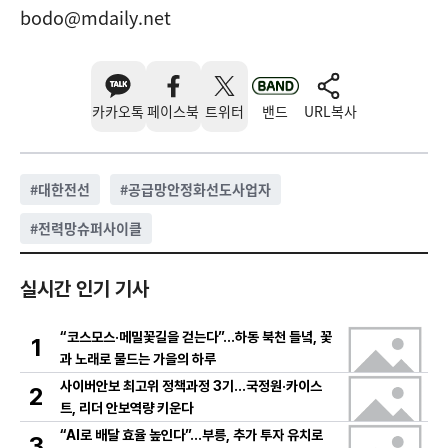
bodo@mdaily.net
카카오톡
페이스북
트위터
밴드
URL복사
#
대한전선
#
공급망안정화선도사업자
#
전력망슈퍼사이클
실시간 인기 기사
“코스모스·메밀꽃길을 걷는다”…하동 북천 들녘, 꽃
1
과 노래로 물드는 가을의 하루
사이버안보 최고위 정책과정 3기…국정원·카이스
2
트, 리더 안보역량 키운다
“AI로 배달 효율 높인다”…부릉, 추가 투자 유치로
3