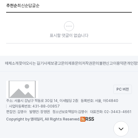
추천순
최신순
답글순
표시할 댓글이 없습니다
매체소개
찾아오시는 길
기사제보
광고문의
제휴문의
저작권문의
불편신고
이용약관
개인정
PC 버전
주소:
서울시 강남구 학동로 30길 14, 이세빌딩 2층
등록번호:
서울, 아04840
사업자등록번호:
431-88-00857
편집인:
김명수
발행인:
장영권
청소년보호책임자:
김명수
대표전화:
02-3443-4661
RSS
Copy
right by 엠데일리,
All Rights Reserved.