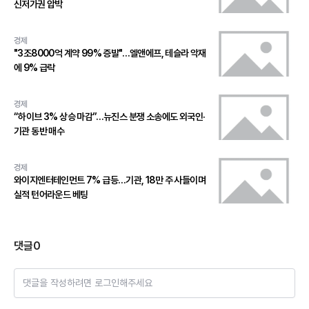
신저가권 압박
경제
"3조8000억 계약 99% 증발"…엘앤에프, 테슬라 악재
에 9% 급락
경제
“하이브 3% 상승 마감”…뉴진스 분쟁 소송에도 외국인·
기관 동반 매수
경제
와이지엔터테인먼트 7% 급등…기관, 18만 주 사들이며
실적 턴어라운드 베팅
댓글
0
댓글을 작성하려면 로그인해주세요