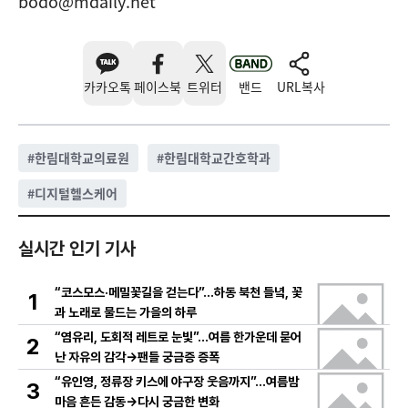
bodo@mdaily.net
카카오톡
페이스북
트위터
밴드
URL복사
#
한림대학교의료원
#
한림대학교간호학과
#
디지털헬스케어
실시간 인기 기사
“코스모스·메밀꽃길을 걷는다”…하동 북천 들녘, 꽃
1
과 노래로 물드는 가을의 하루
“염유리, 도회적 레트로 눈빛”…여름 한가운데 묻어
2
난 자유의 감각→팬들 궁금증 증폭
“유인영, 정류장 키스에 야구장 웃음까지”…여름밤
3
마음 흔든 감동→다시 궁금한 변화