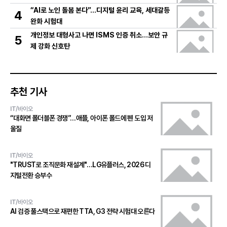
“AI로 노인 돌봄 본다”…디지털 윤리 교육, 세대갈등
4
완화 시험대
개인정보 대형사고 나면 ISMS 인증 취소…보안 규
5
제 강화 신호탄
추천 기사
IT/바이오
“대화면 폴더블폰 경쟁”…애플, 아이폰 폴드에 펜 도입 저
울질
IT/바이오
"TRUST로 조직문화 재설계"…LG유플러스, 2026 디
지털전환 승부수
IT/바이오
AI 검증 풀스택으로 재편한 TTA, G3 전략 시험대 오른다