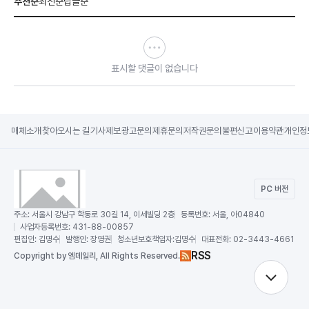
추천순
최신순
답글순
표시할 댓글이 없습니다
매체소개
찾아오시는 길
기사제보
광고문의
제휴문의
저작권문의
불편신고
이용약관
개인정
PC 버전
주소:
서울시 강남구 학동로 30길 14, 이세빌딩 2층
등록번호:
서울, 아04840
사업자등록번호:
431-88-00857
편집인:
김명수
발행인:
장영권
청소년보호책임자:
김명수
대표전화:
02-3443-4661
RSS
Copy
right by 엠데일리,
All Rights Reserved.