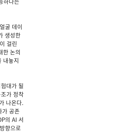
가능하다는
·얼굴 데이
가 생성한
익이 걸린
대한 논의
을 내놓지
.
시험대가 될
구조가 정착
가 나온다.
자가 공존
의 AI 서
 방향으로