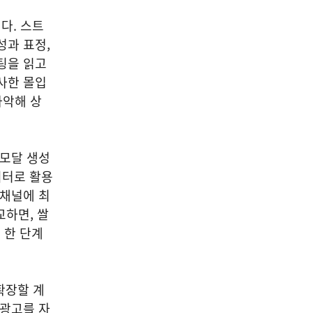
다. 스트
성과 표정,
팅을 읽고
사한 몰입
파악해 상
티모달 생성
이터로 활용
 채널에 최
교하면, 쌀
 한 단계
확장할 계
 광고를 자