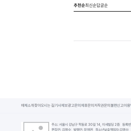
추천순
최신순
답글순
매체소개
찾아오시는 길
기사제보
광고문의
제휴문의
저작권문의
불편신고
이용
주소:
서울시 강남구 학동로 30길 14, 이세빌딩 2층
등록번
편집인:
김명수
발행인:
장영권
청소년보호책임자:
김명수