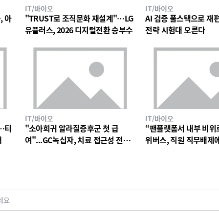
IT/바이오
IT/바이오
, 아
"TRUST로 조직문화 재설계"…LG
AI 검증 풀스택으로 재편한
유플러스, 2026 디지털전환 승부수
전략 시험대 오른다
IT/바이오
IT/바이오
…티
"소아희귀 알라질증후군 첫 급
“팬플랫폼서 내부 비위
대
여"...GC녹십자, 치료 접근성 전환
위버스, 직원 직무배제
점
검토
세요