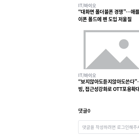
IT/바이오
“대화면 폴더블폰 경쟁”…애플
이폰 폴드에 펜 도입 저울질
IT/바이오
“보지않아도듣지않아도쓴다”
빙, 접근성강화로 OTT포용확
댓글
0
댓글을 작성하려면 로그인해주