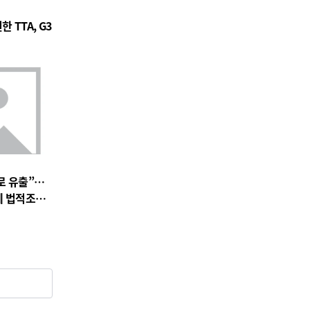
 TTA, G3
로 유출”…
에 법적조치