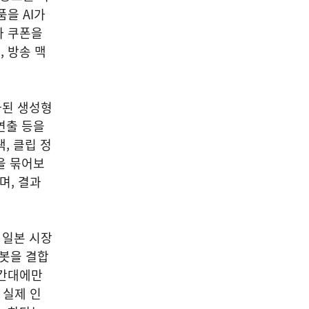
을 AI가
나 쿠폰을
 방송 맥
화된 생성형
연출 등을
, 클립 정
을 묶어보
며, 결과
.
 일본 시장
 봇을 결합
시간대에만
 실제 인