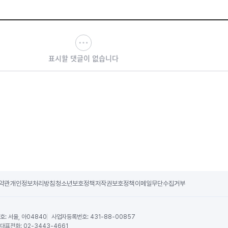
표시할 댓글이 없습니다
약관
개인정보처리방침
청소년보호정책
저작권보호정책
이메일무단수집거부
호:
서울, 아04840
사업자등록번호:
431-88-00857
대표전화:
02-3443-4661