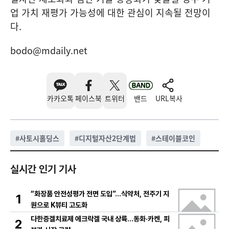
업 가치 재평가 가능성에 대한 관심이 지속될 전망이
다.
bodo@mdaily.net
카카오톡
페이스북
트위터
밴드
URL복사
#
사토시홀딩스
#
디지털자산2단계법
#
스테이블코인
실시간 인기 기사
“화장품 안전성평가 전면 도입”…식약처, 전주기 지
1
원으로 K뷰티 고도화
다한증겔치료제 에크락겔 국내 상륙…동화·카켄, 피
2