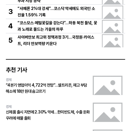
부과 시장 공략
“샤페론 2%대 강세”…코스닥 약세에도 외국인 소
3
진율 1.59% 기록
“코스모스·메밀꽃길을 걷는다”…하동 북천 들녘, 꽃
4
과 노래로 물드는 가을의 하루
사이버안보 최고위 정책과정 3기…국정원·카이스
5
트, 리더 안보역량 키운다
추천 기사
경제
“4분기 영업이익 4,722억 전망”…셀트리온, 재고 부담
해소에 18만 원대 숨고르기
경제
신제품 출시 지연에 2.30% 약세…한미반도체, 수출 둔화
우려에 매물 출회