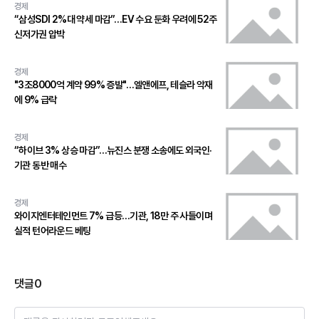
경제
“삼성SDI 2%대 약세 마감”…EV 수요 둔화 우려에 52주
신저가권 압박
경제
"3조8000억 계약 99% 증발"…엘앤에프, 테슬라 악재
에 9% 급락
경제
“하이브 3% 상승 마감”…뉴진스 분쟁 소송에도 외국인·
기관 동반 매수
경제
와이지엔터테인먼트 7% 급등…기관, 18만 주 사들이며
실적 턴어라운드 베팅
댓글
0