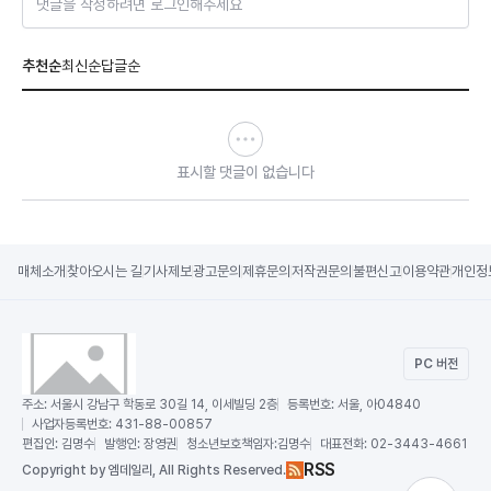
댓글을 작성하려면 로그인해주세요
추천순
최신순
답글순
표시할 댓글이 없습니다
매체소개
찾아오시는 길
기사제보
광고문의
제휴문의
저작권문의
불편신고
이용약관
개인정
PC 버전
주소:
서울시 강남구 학동로 30길 14, 이세빌딩 2층
등록번호:
서울, 아04840
사업자등록번호:
431-88-00857
편집인:
김명수
발행인:
장영권
청소년보호책임자:
김명수
대표전화:
02-3443-4661
RSS
Copy
right by 엠데일리,
All Rights Reserved.