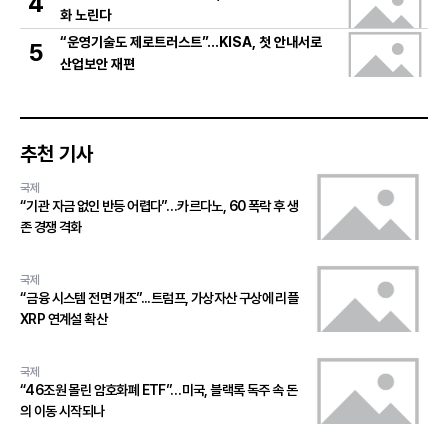
4
화 노린다
“운영기술도 제로트러스트”…KISA, 첫 안내서로
5
산업보안 재편
추천 기사
국제
“기관 자금 없인 반등 어렵다”…카르다노, 60 폭락 후 생
존 경쟁 격화
국제
“금융 시스템 전면 개조”...트럼프, 가상자산 구상에 리플
XRP 연계설 확산
국제
“46조원 몰린 암호화폐 ETF”…미국, 블랙록 독주 속 돈
의 이동 시작되나