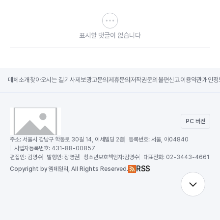
표시할 댓글이 없습니다
매체소개
찾아오시는 길
기사제보
광고문의
제휴문의
저작권문의
불편신고
이용약관
개인정
PC 버전
주소:
서울시 강남구 학동로 30길 14, 이세빌딩 2층
등록번호:
서울, 아04840
사업자등록번호:
431-88-00857
편집인:
김명수
발행인:
장영권
청소년보호책임자:
김명수
대표전화:
02-3443-4661
RSS
Copy
right by 엠데일리,
All Rights Reserved.