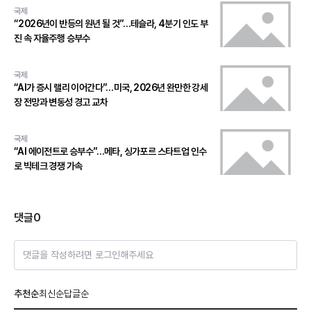
국제
“2026년이 반등의 원년 될 것”…테슬라, 4분기 인도 부
진 속 자율주행 승부수
국제
“AI가 증시 랠리 이어간다”…미국, 2026년 완만한 강세
장 전망과 변동성 경고 교차
국제
“AI 에이전트로 승부수”…메타, 싱가포르 스타트업 인수
로 빅테크 경쟁 가속
댓글
0
댓글을 작성하려면 로그인해주세요
추천순
최신순
답글순