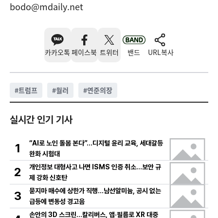
bodo@mdaily.net
카카오톡
페이스북
트위터
밴드
URL복사
#
트럼프
#
월러
#
연준의장
실시간 인기 기사
“AI로 노인 돌봄 본다”…디지털 윤리 교육, 세대갈등
1
완화 시험대
개인정보 대형사고 나면 ISMS 인증 취소…보안 규
2
제 강화 신호탄
묻지마 매수에 상한가 직행…남선알미늄, 공시 없는
3
급등에 변동성 경고음
손안의 3D 스크린…칼리버스, 앱·필름로 XR 대중