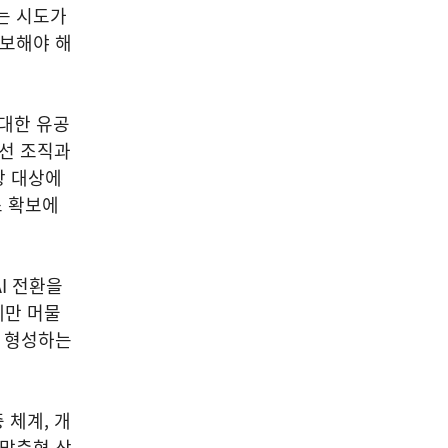
는 시도가
확보해야 해
 대한 유공
장선 조직과
창 대상에
스 확보에
I 전환을
에만 머물
를 형성하는
 체계, 개
 맞춤형 상