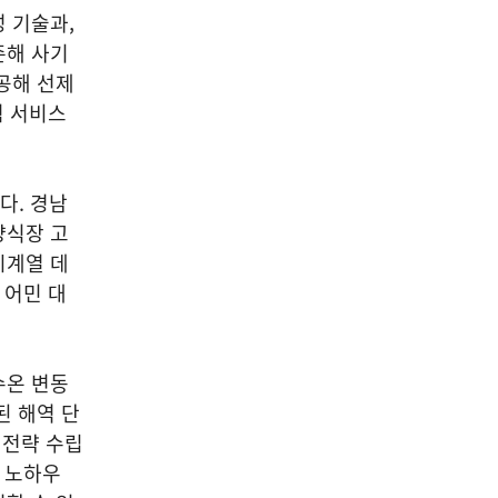
 기술과,
존해 사기
공해 선제
험 서비스
다. 경남
양식장 고
시계열 데
 어민 대
수온 변동
된 해역 단
 전략 수립
응 노하우