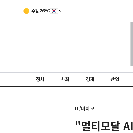
수원
26
ºC
정치
사회
경제
산업
IT/바이오
"멀티모달 A