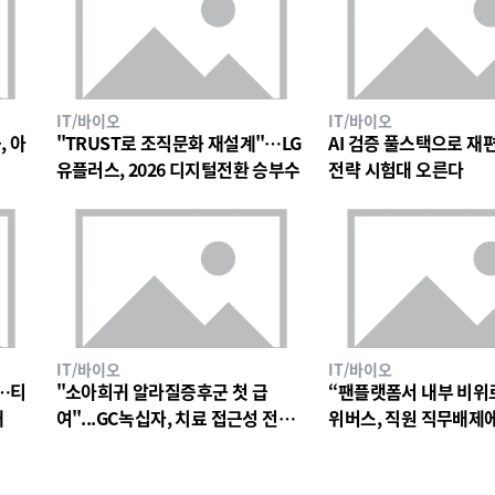
IT/바이오
IT/바이오
, 아
"TRUST로 조직문화 재설계"…LG
AI 검증 풀스택으로 재편한
유플러스, 2026 디지털전환 승부수
전략 시험대 오른다
IT/바이오
IT/바이오
…티
"소아희귀 알라질증후군 첫 급
“팬플랫폼서 내부 비위
대
여"...GC녹십자, 치료 접근성 전환
위버스, 직원 직무배제
점
검토