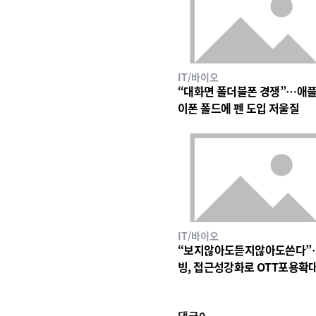
IT/바이오
“대화면 폴더블폰 경쟁”…애플
이폰 폴드에 펜 도입 저울질
IT/바이오
“보지않아도듣지않아도쓴다”
빙, 접근성강화로 OTT포용확