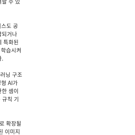
할 수 있
비스도 공
합되거나
에 특화된
께 학습시켜
다.
딥러닝 구조
형 AI가
완한 셈이
 규칙 기
으로 확장될
된 이미지