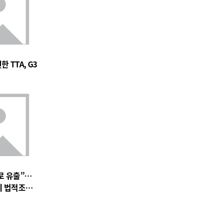
 TTA, G3
로 유출”…
에 법적조치