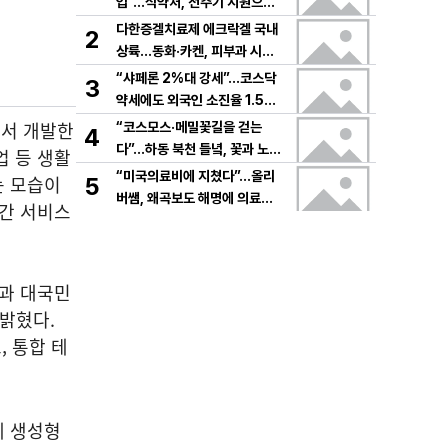
입”…식약처, 전주기 지원으로
K뷰티 고도화
다한증겔치료제 에크락겔 국내
2
상륙…동화·카켄, 피부과 시장
공략
“샤페론 2%대 강세”…코스닥
3
약세에도 외국인 소진율 1.5
9% 기록
에서 개발한
“코스모스·메밀꽃길을 걷는
4
다”…하동 북천 들녘, 꽃과 노래
업 등 생활
로 물드는 가을의 하루
“미국의료비에 지쳤다”…올리
는 모습이
5
버쌤, 왜곡보도 해명에 의료시
민간 서비스
스템 논쟁 확산
과 대국민
밝혔다.
, 통합 테
에 생성형