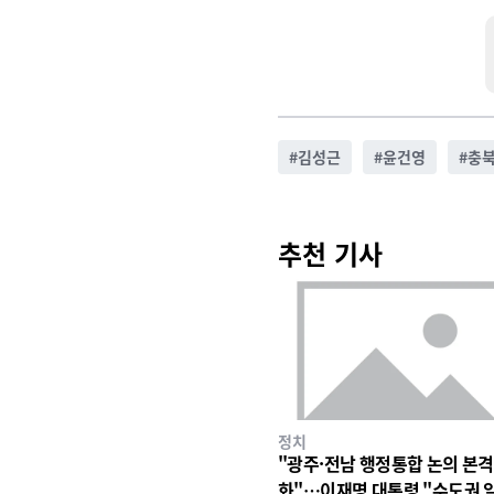
#
김성근
#
윤건영
#
충
추천 기사
정치
"광주·전남 행정통합 논의 본격
화"…이재명 대통령 "수도권 