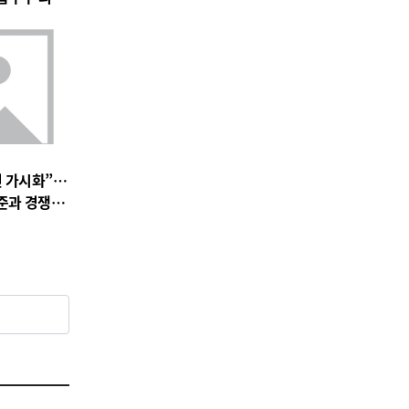
전 가시화”…
준과 경쟁