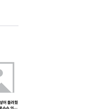
 넣어 돌려줬
품수수 의혹