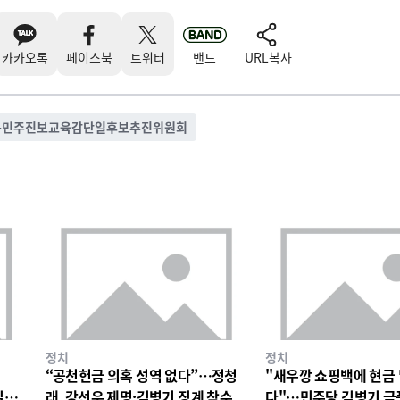
카카오톡
페이스북
트위터
밴드
URL복사
북민주진보교육감단일후보추진위원회
정치
정치
“공천헌금 의혹 성역 없다”…정청
"새우깡 쇼핑백에 현금
일극
래, 강선우 제명·김병기 징계 착수
다"…민주당 김병기 금