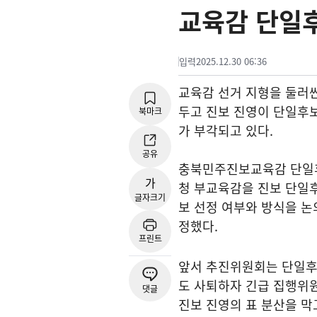
교육감 단일
입력
2025.12.30 06:36
교육감 선거 지형을 둘러
두고 진보 진영이 단일후
북마크
가 부각되고 있다.
공유
충북민주진보교육감 단일후
가
청 부교육감을 진보 단일
글자크기
보 선정 여부와 방식을 논
정했다.
프린트
앞서 추진위원회는 단일후
도 사퇴하자 긴급 집행위
댓글
진보 진영의 표 분산을 