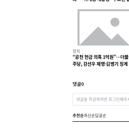
구조 바꿀 계기"
정치
“공천 헌금 의혹 1억원”…더
주당, 강선우 제명·김병기 징계
차 착수
댓글
0
댓글을 작성하려면 로그인해주
추천순
최신순
답글순