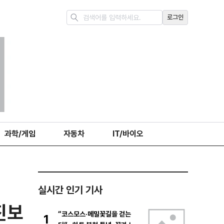
로그인
과학/게임
자동차
IT/바이오
실시간 인기 기사
진보
“코스모스·메밀꽃길을 걷는
1