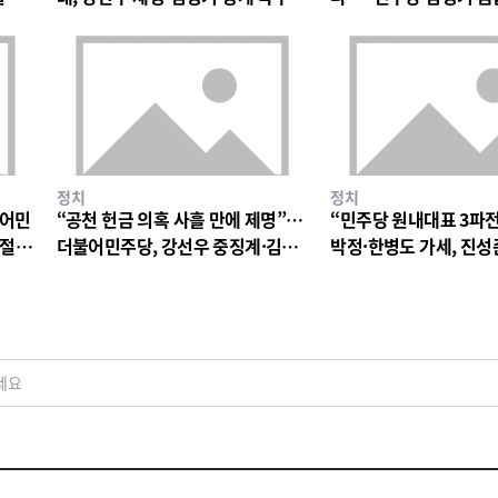
파장
정치
정치
불어민
“공천 헌금 의혹 사흘 만에 제명”…
“민주당 원내대표 3파
 절
더불어민주당, 강선우 중징계·김병
박정·한병도 가세, 진성
기 징계 절차 착수
구도
세요