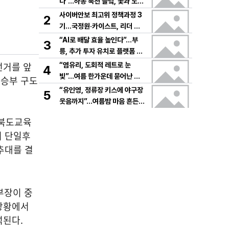
다”…하동 북천 들녘, 꽃과 노래
로 물드는 가을의 하루
사이버안보 최고위 정책과정 3
2
기…국정원·카이스트, 리더 안
보역량 키운다
“AI로 배달 효율 높인다”…부
3
릉, 추가 투자 유치로 플랫폼 혁
신 가속
선거를 앞
“염유리, 도회적 레트로 눈
4
빛”…여름 한가운데 묻어난 자
 승부 구도
유의 감각→팬들 궁금증 증폭
“유인영, 정류장 키스에 야구장
5
웃음까지”…여름밤 마음 흔든
감동→다시 궁금한 변화
청북도교육
서 단일후
추대를 결
부장이 중
상황에서
석된다.