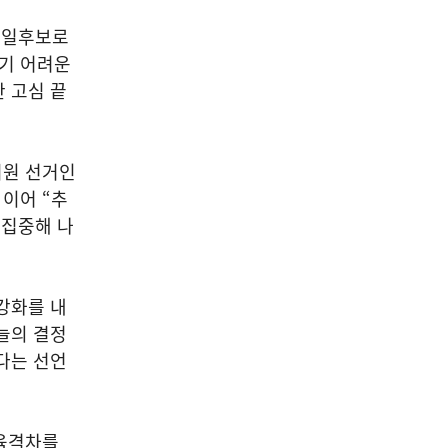
단일후보로
하기 어려운
 고심 끝
위원 선거인
이어 “추
 집중해 나
강화를 내
늘의 결정
다는 선언
교육격차를