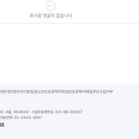
표시할 댓글이 없습니다
약관
개인정보처리방침
청소년보호정책
저작권보호정책
이메일무단수집거부
호:
서울, 아04840
사업자등록번호:
431-88-00857
대표전화:
02-3443-4661
SS