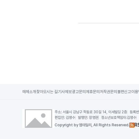
매체소개
찾아오시는 길
기사제보
광고문의
제휴문의
저작권문의
불편신고
이용
주소:
서울시 강남구 학동로 30길 14, 이세빌딩 2층
등록번
편집인:
김명수
발행인:
장영권
청소년보호책임자:
김명수
R
Copy
right by 엠데일리,
All Rights Reserved.