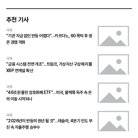
추천 기사
국제
“기관 자금 없인 반등 어렵다”…카르다노, 60 폭락 후 생
존 경쟁 격화
국제
“금융 시스템 전면 개조”...트럼프, 가상자산 구상에 리플
XRP 연계설 확산
국제
“46조원 몰린 암호화폐 ETF”…미국, 블랙록 독주 속 돈
의 이동 시작되나
국제
“2026년이 반등의 원년 될 것”…테슬라, 4분기 인도 부
진 속 자율주행 승부수