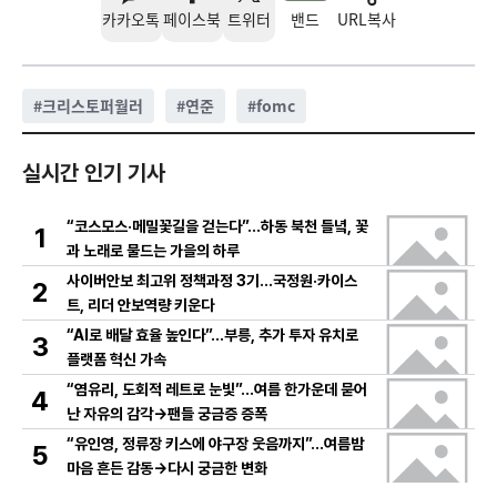
카카오톡
페이스북
트위터
밴드
URL복사
#
크리스토퍼월러
#
연준
#
fomc
실시간 인기 기사
“코스모스·메밀꽃길을 걷는다”…하동 북천 들녘, 꽃
1
과 노래로 물드는 가을의 하루
사이버안보 최고위 정책과정 3기…국정원·카이스
2
트, 리더 안보역량 키운다
“AI로 배달 효율 높인다”…부릉, 추가 투자 유치로
3
플랫폼 혁신 가속
“염유리, 도회적 레트로 눈빛”…여름 한가운데 묻어
4
난 자유의 감각→팬들 궁금증 증폭
“유인영, 정류장 키스에 야구장 웃음까지”…여름밤
5
마음 흔든 감동→다시 궁금한 변화