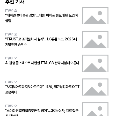
추천 기사
IT/바이오
“대화면 폴더블폰 경쟁”…애플, 아이폰 폴드에 펜 도입 저
울질
IT/바이오
"TRUST로 조직문화 재설계"…LG유플러스, 2026 디
지털전환 승부수
IT/바이오
AI 검증 풀스택으로 재편한 TTA, G3 전략 시험대 오른다
IT/바이오
“보지않아도듣지않아도쓴다”…티빙, 접근성강화로 OTT
포용확대
IT/바이오
"소아희귀 알라질증후군 첫 급여"...GC녹십자, 치료 접근