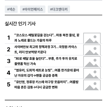
#
넥슨
#
아이언메이스
#
다크앤다커
실시간 인기 기사
“코스모스·메밀꽃길을 걷는다”…하동 북천 들녘, 꽃
1
과 노래로 물드는 가을의 하루
사이버안보 최고위 정책과정 3기…국정원·카이스
2
트, 리더 안보역량 키운다
“AI로 배달 효율 높인다”…부릉, 추가 투자 유치로
3
플랫폼 혁신 가속
“염유리, 도회적 레트로 눈빛”…여름 한가운데 묻어
4
난 자유의 감각→팬들 궁금증 증폭
“유인영, 정류장 키스에 야구장 웃음까지”…여름밤
5
마음 흔든 감동→다시 궁금한 변화