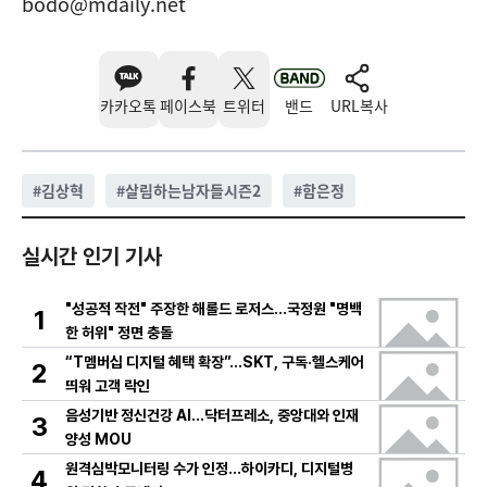
bodo@mdaily.net
카카오톡
페이스북
트위터
밴드
URL복사
#
김상혁
#
살림하는남자들시즌2
#
함은정
실시간 인기 기사
"성공적 작전" 주장한 해롤드 로저스…국정원 "명백
1
한 허위" 정면 충돌
“T멤버십 디지털 혜택 확장”…SKT, 구독·헬스케어
2
띄워 고객 락인
음성기반 정신건강 AI…닥터프레소, 중앙대와 인재
3
양성 MOU
원격심박모니터링 수가 인정…하이카디, 디지털병
4