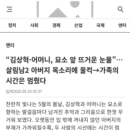
정치
사회
경제
산업
국제
엔터
엔터
“김상혁·어머니, 묘소 앞 뜨거운 눈물”…
살림남2 아버지 목소리에 울컥→가족의
시간은 멈췄다
입력
2025.05.10 01:57
찬란히 빛나는 5월의 봄날, 김상혁과 어머니는 묘소로
향하는 발걸음마다 남겨진 추억과 그리움으로 한껏 무
거워 보였다. 오랫동안 입 밖에 꺼내지 않던 아버지의
부재가 가까워질수록, 두 사람의 시선에는 시간이 멈