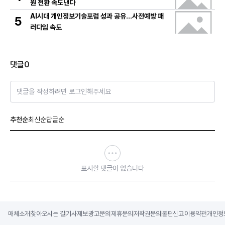
원 전환 속도낸다
AI시대 개인정보기술포럼 성과 공유…사전예방 패
5
러다임 속도
댓글
0
댓글을 작성하려면 로그인해주세요
추천순
최신순
답글순
표시할 댓글이 없습니다
매체소개
찾아오시는 길
기사제보
광고문의
제휴문의
저작권문의
불편신고
이용약관
개인정