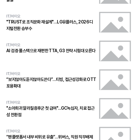
IT/바이오
"TRUST로 조직문화 재설계"…LG유플러스, 2026 디
지털전환 승부수
IT/바이오
AI 검증 풀스택으로 재편한 TTA, G3 전략 시험대 오른다
IT/바이오
“보지않아도듣지않아도쓴다”…티빙, 접근성강화로 OTT
포용확대
IT/바이오
"소아희귀 알라질증후군 첫 급여"...GC녹십자, 치료 접근
성 전환점
IT/바이오
“팬플랫폼서 내부 비위로 유출”…위버스, 직원 직무배제