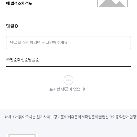
에 법적조치 검토
댓글
0
댓글을 작성하려면 로그인해주세요
추천순
최신순
답글순
표시할 댓글이 없습니다
매체소개
찾아오시는 길
기사제보
광고문의
제휴문의
저작권문의
불편신고
이용약관
개인정