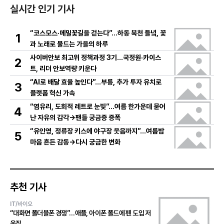
실시간 인기 기사
“코스모스·메밀꽃길을 걷는다”…하동 북천 들녘, 꽃
1
과 노래로 물드는 가을의 하루
사이버안보 최고위 정책과정 3기…국정원·카이스
2
트, 리더 안보역량 키운다
“AI로 배달 효율 높인다”…부릉, 추가 투자 유치로
3
플랫폼 혁신 가속
“염유리, 도회적 레트로 눈빛”…여름 한가운데 묻어
4
난 자유의 감각→팬들 궁금증 증폭
“유인영, 정류장 키스에 야구장 웃음까지”…여름밤
5
마음 흔든 감동→다시 궁금한 변화
추천 기사
IT/바이오
“대화면 폴더블폰 경쟁”…애플, 아이폰 폴드에 펜 도입 저
울질