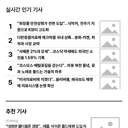
실시간 인기 기사
“화장품 안전성평가 전면 도입”…식약처, 전주기 지
1
원으로 K뷰티 고도화
다한증겔치료제 에크락겔 국내 상륙…동화·카켄, 피
2
부과 시장 공략
“샤페론 2%대 강세”…코스닥 약세에도 외국인 소
3
진율 1.59% 기록
“코스모스·메밀꽃길을 걷는다”…하동 북천 들녘, 꽃
4
과 노래로 물드는 가을의 하루
“미국의료비에 지쳤다”…올리버쌤, 왜곡보도 해명
5
에 의료시스템 논쟁 확산
추천 기사
IT/바이오
“대화면 폴더블폰 경쟁”…애플, 아이폰 폴드에 펜 도입 저