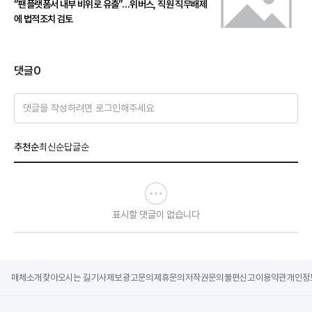
“팬플랫폼서 내부 비위로 유출”…위버스, 직원 직무배제
에 법적조치 검토
댓글
0
댓글을 작성하려면 로그인해주세요
추천순
최신순
답글순
표시할 댓글이 없습니다
매체소개
찾아오시는 길
기사제보
광고문의
제휴문의
저작권문의
불편신고
이용약관
개인정