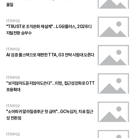
울질
IT/바이오
"TRUST로 조직문화 재설계"…LG유플러스, 2026 디
지털전환 승부수
IT/바이오
AI 검증 풀스택으로 재편한 TTA, G3 전략 시험대 오른다
IT/바이오
“보지않아도듣지않아도쓴다”…티빙, 접근성강화로 OTT
포용확대
IT/바이오
"소아희귀 알라질증후군 첫 급여"...GC녹십자, 치료 접근
성 전환점
IT/바이오