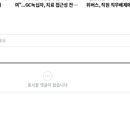
대
여"...GC녹십자, 치료 접근성 전환
위버스, 직원 직무배제
점
검토
세요
표시할 댓글이 없습니다