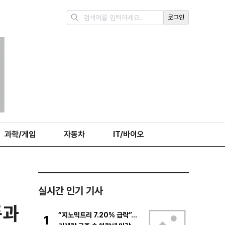
로그인
과학/게임
자동차
IT/바이오
실시간 인기 기사
품과
“지노믹트리 7.20% 급락”…
1