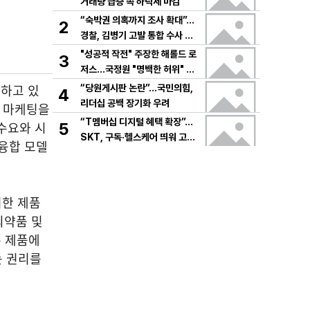
거래량 급증 속 하락세 마감
“숙박권 의혹까지 조사 확대”…
2
경찰, 김병기 고발 통합 수사 속
도
"성공적 작전" 주장한 해롤드 로
3
저스…국정원 "명백한 허위" 정
면 충돌
하고 있
“당원게시판 논란”…국민의힘,
4
리더십 공백 장기화 우려
지 마케팅을
“T멤버십 디지털 혜택 확장”…
수요와 시
5
SKT, 구독·헬스케어 띄워 고객
융합 모델
락인
위한 제품
의약품 및
은 제품에
는 권리를