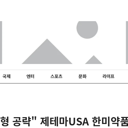
국제
엔터
스포츠
문화
라이프
형 공략" 제테마USA 한미약