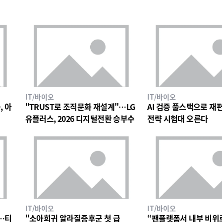
IT/바이오
IT/바이오
, 아
"TRUST로 조직문화 재설계"…LG
AI 검증 풀스택으로 재편한
유플러스, 2026 디지털전환 승부수
전략 시험대 오른다
IT/바이오
IT/바이오
…티
"소아희귀 알라질증후군 첫 급
“팬플랫폼서 내부 비위