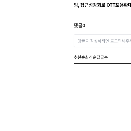
빙, 접근성강화로 OTT포용확
댓글
0
댓글을 작성하려면 로그인해주
추천순
최신순
답글순