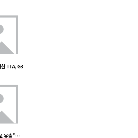
 TTA, G3
로 유출”…