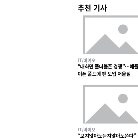
추천 기사
IT/바이오
“대화면 폴더블폰 경쟁”…애플
이폰 폴드에 펜 도입 저울질
IT/바이오
“보지않아도듣지않아도쓴다”