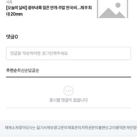
사회
[오늘의 날씨] 중부내륙 짙은 안개·주말 전국 비…제주 최
대 20mm
댓글
0
댓글을 작성하려면 로그인해주세요
추천순
최신순
답글순
표시할 댓글이 없습니다
매체소개
찾아오시는 길
기사제보
광고문의
제휴문의
저작권문의
불편신고
이용약관
개인정