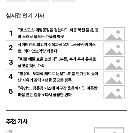
실시간 인기 기사
“코스모스·메밀꽃길을 걷는다”…하동 북천 들녘, 꽃
1
과 노래로 물드는 가을의 하루
사이버안보 최고위 정책과정 3기…국정원·카이스
2
트, 리더 안보역량 키운다
“AI로 배달 효율 높인다”…부릉, 추가 투자 유치로
3
플랫폼 혁신 가속
“염유리, 도회적 레트로 눈빛”…여름 한가운데 묻어
4
난 자유의 감각→팬들 궁금증 증폭
“유인영, 정류장 키스에 야구장 웃음까지”…여름밤
5
마음 흔든 감동→다시 궁금한 변화
추천 기사
사회