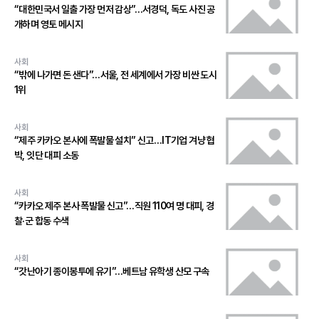
“대한민국서 일출 가장 먼저 감상”…서경덕, 독도 사진 공
개하며 영토 메시지
사회
“밖에 나가면 돈 샌다”…서울, 전 세계에서 가장 비싼 도시
1위
사회
“제주 카카오 본사에 폭발물 설치” 신고…IT기업 겨냥 협
박, 잇단 대피 소동
사회
“카카오 제주 본사 폭발물 신고”…직원 110여 명 대피, 경
찰·군 합동 수색
사회
“갓난아기 종이봉투에 유기”…베트남 유학생 산모 구속