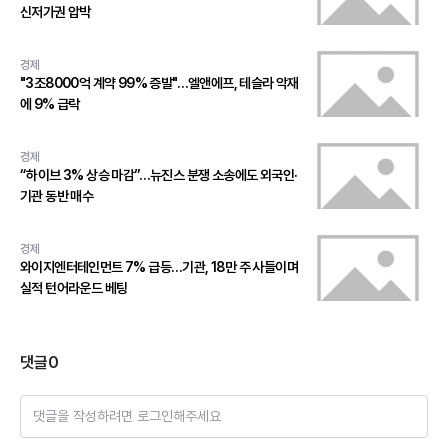
신저가권 압박
경제
"3조8000억 계약 99% 증발"…엘앤에프, 테슬라 악재
에 9% 급락
경제
“하이브 3% 상승 마감”…뉴진스 분쟁 소송에도 외국인·
기관 동반 매수
경제
와이지엔터테인먼트 7% 급등…기관, 18만 주 사들이며
실적 턴어라운드 베팅
댓글
0
댓글을 작성하려면 로그인해주세요