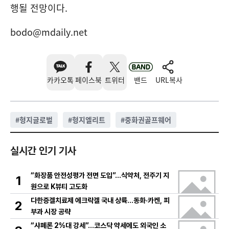
행될 전망이다.
bodo@mdaily.net
카카오톡
페이스북
트위터
밴드
URL복사
#
형지글로벌
#
형지엘리트
#
중화권골프웨어
실시간 인기 기사
“화장품 안전성평가 전면 도입”…식약처, 전주기 지
1
원으로 K뷰티 고도화
다한증겔치료제 에크락겔 국내 상륙…동화·카켄, 피
2
부과 시장 공략
“샤페론 2%대 강세”…코스닥 약세에도 외국인 소