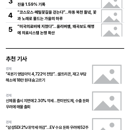
3
진율 1.59% 기록
“코스모스·메밀꽃길을 걷는다”…하동 북천 들녘, 꽃
4
과 노래로 물드는 가을의 하루
“미국의료비에 지쳤다”…올리버쌤, 왜곡보도 해명
5
에 의료시스템 논쟁 확산
추천 기사
경제
“4분기 영업이익 4,722억 전망”…셀트리온, 재고 부담
해소에 18만 원대 숨고르기
경제
신제품 출시 지연에 2.30% 약세…한미반도체, 수출 둔화
우려에 매물 출회
경제
“삼성SDI 2%대 약세 마감”…EV 수요 둔화 우려에 52주