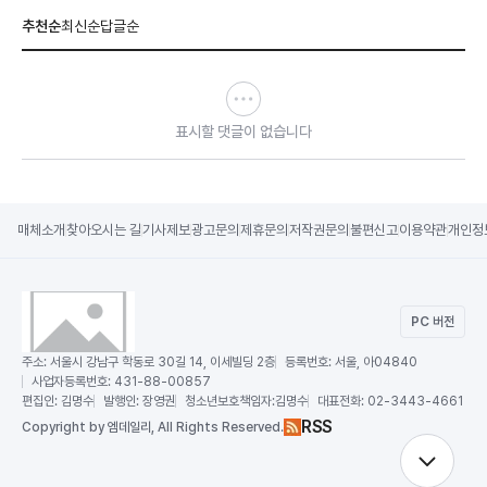
추천순
최신순
답글순
표시할 댓글이 없습니다
매체소개
찾아오시는 길
기사제보
광고문의
제휴문의
저작권문의
불편신고
이용약관
개인정
PC 버전
주소:
서울시 강남구 학동로 30길 14, 이세빌딩 2층
등록번호:
서울, 아04840
사업자등록번호:
431-88-00857
편집인:
김명수
발행인:
장영권
청소년보호책임자:
김명수
대표전화:
02-3443-4661
RSS
Copy
right by 엠데일리,
All Rights Reserved.