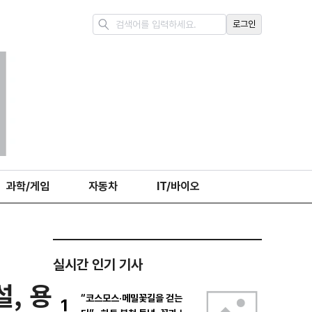
로그인
과학/게임
자동차
IT/바이오
실시간 인기 기사
, 용
“코스모스·메밀꽃길을 걷는
1