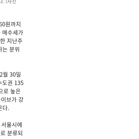
. (사진
660원까지
가 매수세가
감한 지난주
석하는 분위
월 30일
도권 135
으로 높은
라이브가 강
온다.
이 서울시에
주로 분류되