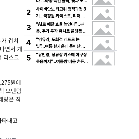
다”…하동 북천 들녘, 꽃과 노래
로 물드는 가을의 하루
사이버안보 최고위 정책과정 3
2
기…국정원·카이스트, 리더 안
보역량 키운다
“AI로 배달 효율 높인다”…부
3
릉, 추가 투자 유치로 플랫폼 혁
신 가속
슈가 겹치
“염유리, 도회적 레트로 눈
4
빛”…여름 한가운데 묻어난 자
타나면서 개
유의 감각→팬들 궁금증 증폭
“유인영, 정류장 키스에 야구장
털 리스크
5
웃음까지”…여름밤 마음 흔든
감동→다시 궁금한 변화
,275원에
정책 모멘텀
래량은 직