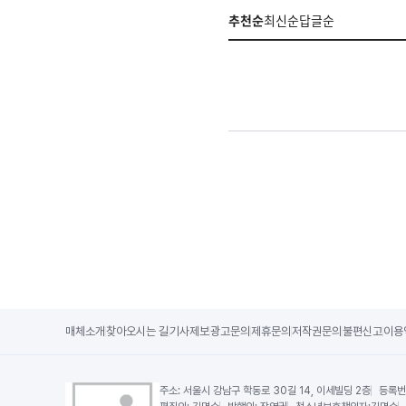
추천순
최신순
답글순
매체소개
찾아오시는 길
기사제보
광고문의
제휴문의
저작권문의
불편신고
이용
주소:
서울시 강남구 학동로 30길 14, 이세빌딩 2층
등록번