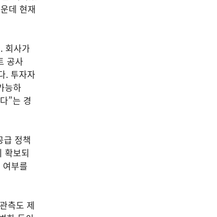
가운데 현재
. 회사가
트 공사
다. 투자자
 가능하
다”는 경
공급 정책
히 확보되
지 여부를
 관측도 제