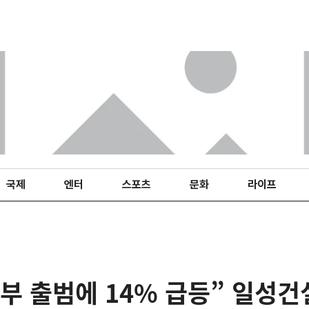
국제
엔터
스포츠
문화
라이프
부 출범에 14% 급등” 일성건설