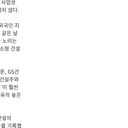
, 사업성
지 않다.
외국인 지
 같은 날
을 노리는
중소형 건설
준, GS건
 건설주와
’이 훨씬
특유의 높은
건설의
적자를 기록했