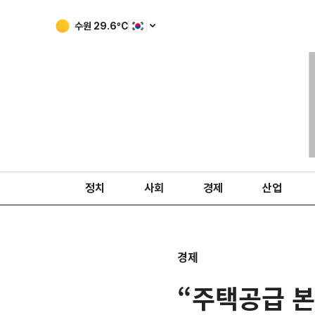
수원
29.6
ºC
정치
사회
경제
산업
경제
“주택공급 본