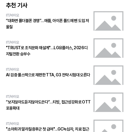
추천 기사
IT/바이오
“대화면 폴더블폰 경쟁”…애플, 아이폰 폴드에 펜 도입 저
울질
IT/바이오
"TRUST로 조직문화 재설계"…LG유플러스, 2026 디
지털전환 승부수
IT/바이오
AI 검증 풀스택으로 재편한 TTA, G3 전략 시험대 오른다
IT/바이오
“보지않아도듣지않아도쓴다”…티빙, 접근성강화로 OTT
포용확대
IT/바이오
"소아희귀 알라질증후군 첫 급여"...GC녹십자, 치료 접근