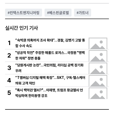
#
컨텍스트엔지니어링
#
베스핀글로벌
#
가트너
실시간 인기 기사
“숙박권 의혹까지 조사 확대”…경찰, 김병기 고발 통
1
합 수사 속도
"성공적 작전" 주장한 해롤드 로저스…국정원 "명백
2
한 허위" 정면 충돌
“당원게시판 논란”…국민의힘, 리더십 공백 장기화
3
우려
“T멤버십 디지털 혜택 확장”…SKT, 구독·헬스케어
4
띄워 고객 락인
"혹시 백악관 열쇠?"…이재명, 트럼프 황금열쇠 언
5
박싱하며 한미동맹 강조