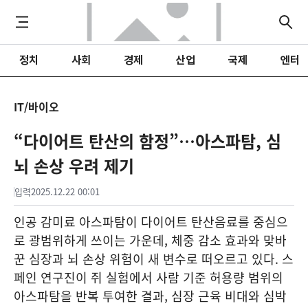
정치
사회
경제
산업
국제
엔터
IT/바이오
“다이어트 탄산의 함정”…아스파탐, 심
뇌 손상 우려 제기
입력
2025.12.22 00:01
인공 감미료 아스파탐이 다이어트 탄산음료를 중심으
로 광범위하게 쓰이는 가운데, 체중 감소 효과와 맞바
꾼 심장과 뇌 손상 위험이 새 변수로 떠오르고 있다. 스
페인 연구진이 쥐 실험에서 사람 기준 허용량 범위의
아스파탐을 반복 투여한 결과, 심장 근육 비대와 심박