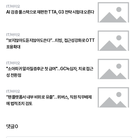
IT/바이오
AI 검증 풀스택으로 재편한 TTA, G3 전략 시험대 오른다
IT/바이오
“보지않아도듣지않아도쓴다”…티빙, 접근성강화로 OTT
포용확대
IT/바이오
"소아희귀 알라질증후군 첫 급여"...GC녹십자, 치료 접근
성 전환점
IT/바이오
“팬플랫폼서 내부 비위로 유출”…위버스, 직원 직무배제
에 법적조치 검토
댓글
0