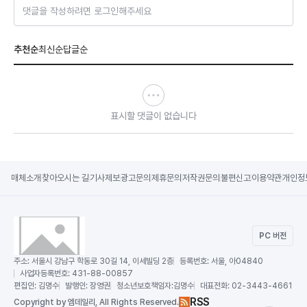
댓글을 작성하려면 로그인해주세요
추천순
최신순
답글순
표시할 댓글이 없습니다
매체소개
찾아오시는 길
기사제보
광고문의
제휴문의
저작권문의
불편신고
이용약관
개인정
PC 버전
주소:
서울시 강남구 학동로 30길 14, 이세빌딩 2층
등록번호:
서울, 아04840
사업자등록번호:
431-88-00857
편집인:
김명수
발행인:
장영권
청소년보호책임자:
김명수
대표전화:
02-3443-4661
RSS
Copy
right by 엠데일리,
All Rights Reserved.