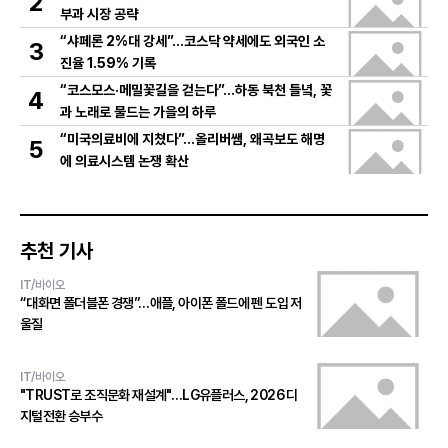
2
부과 시장 공략
“샤페론 2%대 강세”…코스닥 약세에도 외국인 소
3
진율 1.59% 기록
“코스모스·메밀꽃길을 걷는다”…하동 북천 들녘, 꽃
4
과 노래로 물드는 가을의 하루
“미국의료비에 지쳤다”…올리버쌤, 왜곡보도 해명
5
에 의료시스템 논쟁 확산
추천 기사
IT/바이오
“대화면 폴더블폰 경쟁”…애플, 아이폰 폴드에 펜 도입 저
울질
IT/바이오
"TRUST로 조직문화 재설계"…LG유플러스, 2026 디
지털전환 승부수