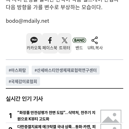
다음 방향을 가를 변수로 부상하는 모습이다.
bodo@mdaily.net
카카오톡
페이스북
트위터
밴드
URL복사
#
아스파탐
#
산세바스티안생체재료협력연구센터
#
국제감미료협회
실시간 인기 기사
“화장품 안전성평가 전면 도입”…식약처, 전주기 지
1
원으로 K뷰티 고도화
다한증겔치료제 에크락겔 국내 상륙…동화·카켄, 피