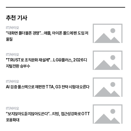
추천 기사
IT/바이오
“대화면 폴더블폰 경쟁”…애플, 아이폰 폴드에 펜 도입 저
울질
IT/바이오
"TRUST로 조직문화 재설계"…LG유플러스, 2026 디
지털전환 승부수
IT/바이오
AI 검증 풀스택으로 재편한 TTA, G3 전략 시험대 오른다
IT/바이오
“보지않아도듣지않아도쓴다”…티빙, 접근성강화로 OTT
포용확대