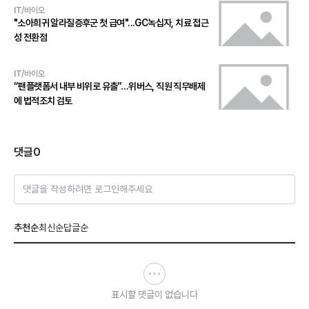
IT/바이오
"소아희귀 알라질증후군 첫 급여"...GC녹십자, 치료 접근
성 전환점
IT/바이오
“팬플랫폼서 내부 비위로 유출”…위버스, 직원 직무배제
에 법적조치 검토
댓글
0
댓글을 작성하려면 로그인해주세요
추천순
최신순
답글순
표시할 댓글이 없습니다