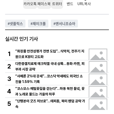
카카오톡
페이스북
트위터
밴드
URL복사
#
넷플릭스
#
제이크폴
#
앤서니조슈아
실시간 인기 기사
“화장품 안전성평가 전면 도입”…식약처, 전주기 지
1
원으로 K뷰티 고도화
다한증겔치료제 에크락겔 국내 상륙…동화·카켄, 피
2
부과 시장 공략
“샤페론 2%대 강세”…코스닥 약세에도 외국인 소
3
진율 1.59% 기록
“코스모스·메밀꽃길을 걷는다”…하동 북천 들녘, 꽃
4
과 노래로 물드는 가을의 하루
“단행본이 굿즈 허브로”…태피툰, 북미 팬덤 공략 가
5
속