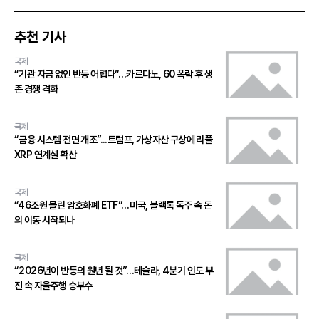
추천 기사
국제
“기관 자금 없인 반등 어렵다”…카르다노, 60 폭락 후 생
존 경쟁 격화
국제
“금융 시스템 전면 개조”...트럼프, 가상자산 구상에 리플
XRP 연계설 확산
국제
“46조원 몰린 암호화폐 ETF”…미국, 블랙록 독주 속 돈
의 이동 시작되나
국제
“2026년이 반등의 원년 될 것”…테슬라, 4분기 인도 부
진 속 자율주행 승부수