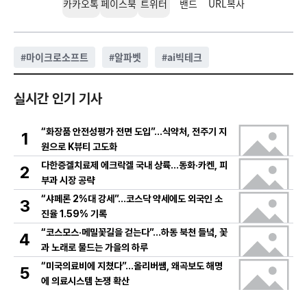
카카오톡
페이스북
트위터
밴드
URL복사
#
마이크로소프트
#
알파벳
#
ai빅테크
실시간 인기 기사
“화장품 안전성평가 전면 도입”…식약처, 전주기 지
1
원으로 K뷰티 고도화
다한증겔치료제 에크락겔 국내 상륙…동화·카켄, 피
2
부과 시장 공략
“샤페론 2%대 강세”…코스닥 약세에도 외국인 소
3
진율 1.59% 기록
“코스모스·메밀꽃길을 걷는다”…하동 북천 들녘, 꽃
4
과 노래로 물드는 가을의 하루
“미국의료비에 지쳤다”…올리버쌤, 왜곡보도 해명
5
에 의료시스템 논쟁 확산