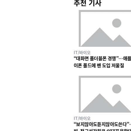
추천 기사
IT/바이오
“대화면 폴더블폰 경쟁”…애플
이폰 폴드에 펜 도입 저울질
IT/바이오
“보지않아도듣지않아도쓴다”