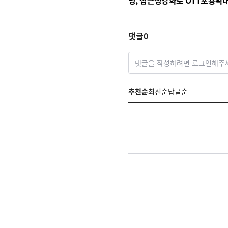
빙, 접근성강화로 OTT포용확
댓글
0
댓글을 작성하려면 로그인해주
추천순
최신순
답글순