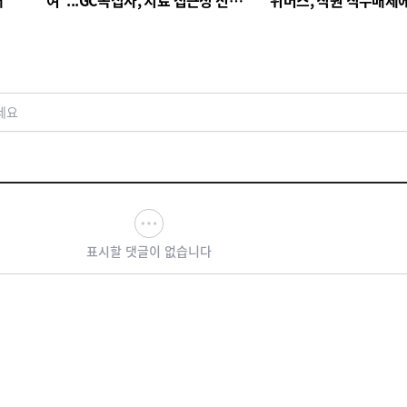
대
여"...GC녹십자, 치료 접근성 전환
위버스, 직원 직무배제
점
검토
세요
표시할 댓글이 없습니다