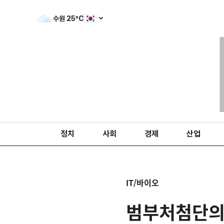
수원
25
ºC
정치
사회
경제
산업
IT/바이오
범부처첨단의