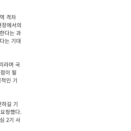
지역 격차
료현장에서의
 한다는 과
있다는 기대
리라며 국
점이 될
질적인 기
전하길 기
 요청했다.
심 2기 사