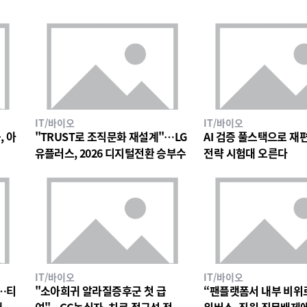
IT/바이오
IT/바이오
, 아
"TRUST로 조직문화 재설계"…LG
AI 검증 풀스택으로 재편한
유플러스, 2026 디지털전환 승부수
전략 시험대 오른다
IT/바이오
IT/바이오
…티
"소아희귀 알라질증후군 첫 급
“팬플랫폼서 내부 비위