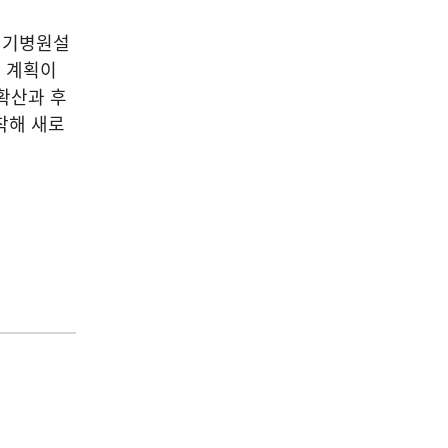
기기병원설
 계획이
확산과 후
착해 새로