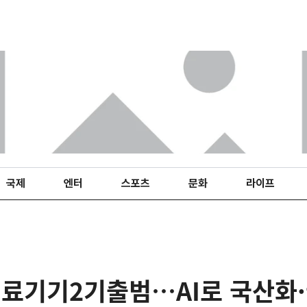
국제
엔터
스포츠
문화
라이프
료기기2기출범…AI로 국산화