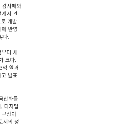
게 감사패와
설계서 관
으로 개발
계에 반영
많다.
년부터 새
 크다.
83억 원과
다고 발표
 국산화를
, 디지털
 구상이
로서의 성