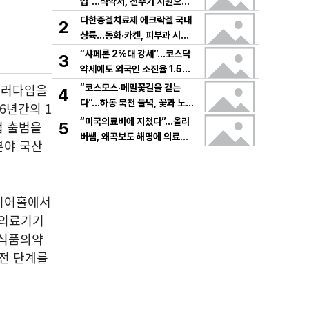
입”…식약처, 전주기 지원으로
K뷰티 고도화
다한증겔치료제 에크락겔 국내
2
상륙…동화·카켄, 피부과 시장
공략
“샤페론 2%대 강세”…코스닥
3
약세에도 외국인 소진율 1.5
9% 기록
패러다임을
“코스모스·메밀꽃길을 걷는
4
다”…하동 북천 들녘, 꽃과 노래
6년간의 1
로 물드는 가을의 하루
“미국의료비에 지쳤다”…올리
업 출범을
5
버쌤, 왜곡보도 해명에 의료시
분야 국산
스템 논쟁 확산
이어홀에서
 의료기기
 식품의약
 전 단계를