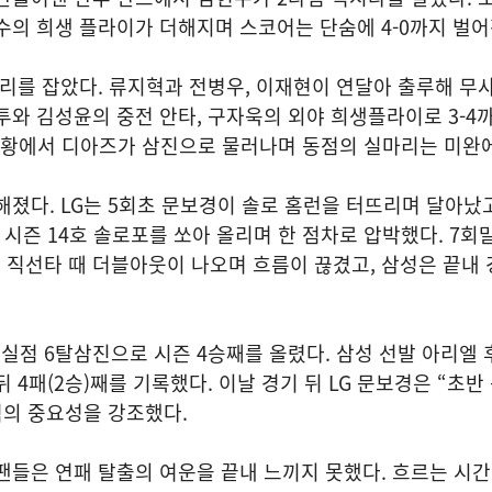
수의 희생 플라이가 더해지며 스코어는 단숨에 4-0까지 벌어
리를 잡았다. 류지혁과 전병우, 이재현이 연달아 출루해 무사
투와 김성윤의 중전 안타, 구자욱의 외야 희생플라이로 3-4
루 상황에서 디아즈가 삼진으로 물러나며 동점의 실마리는 미완
해졌다. LG는 5회초 문보경이 솔로 홈런을 터뜨리며 달아났
시즌 14호 솔로포를 쏘아 올리며 한 점차로 압박했다. 7회말 
직선타 때 더블아웃이 나오며 흐름이 끊겼고, 삼성은 끝내 
 3실점 6탈삼진으로 시즌 4승째를 올렸다. 삼성 선발 아리엘 
 4패(2승)째를 기록했다. 이날 경기 뒤 LG 문보경은 “초반
력의 중요성을 강조했다.
팬들은 연패 탈출의 여운을 끝내 느끼지 못했다. 흐르는 시