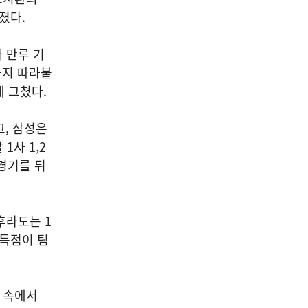
졌다.
 만루 기
까지 따라붙
에 그쳤다.
고, 삼성은
1사 1,2
경기를 뒤
후라도는 1
 득점이 팀
간 속에서