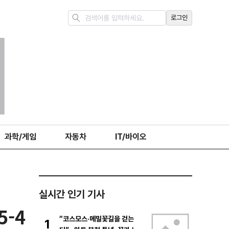
로그인
과학/게임
자동차
IT/바이오
실시간 인기 기사
5-4
“코스모스·메밀꽃길을 걷는
1