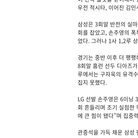
우전 적시타, 이어진 김민
삼성은 3회말 반전의 실마
회를 잡았고, 손주영의 폭
었다. 그러나 1사 1,2
경기는 중반 이후 더 팽팽
8회말 홈런 선두 디아즈가 
루에서는 구자욱의 유격수 
집지 못했다.
LG 선발 손주영은 6이닝
회 흔들리며 조기 실점한 뒤
에 큰 힘이 됐다”며 집중
관중석을 가득 채운 삼성 