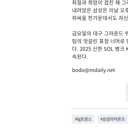
좌절과 희망이 겹친 채 그
내려앉은 삼성은 이날 오후
위싸움 한가운데서도 자신
금요일의 대구 그라운드 위
팀의 엇갈린 표정 너머로 
다. 2025 신한 SOL 
속된다.
bodo@mdaily.net
#
lg트윈스
#
삼성라이온즈