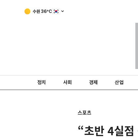
수원
36
ºC
정치
사회
경제
산업
스포츠
“초반 4실점