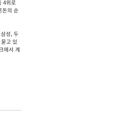
 4위로
혼돈의 순
삼성, 두
 묻고 있
파크에서 계