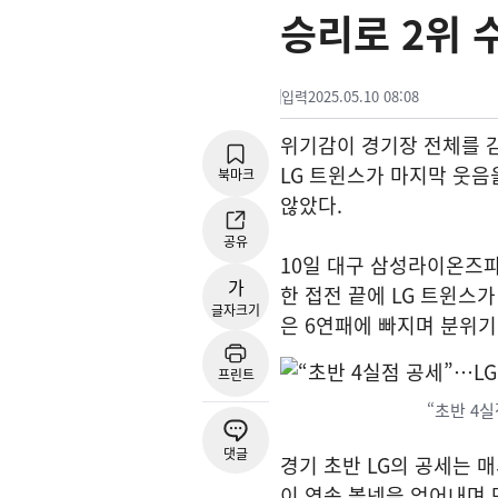
승리로 2위 
입력
2025.05.10 08:08
위기감이 경기장 전체를 감
LG 트윈스가 마지막 웃음
북마크
않았다.
공유
10일 대구 삼성라이온즈파
가
한 접전 끝에 LG 트윈스가
글자크기
은 6연패에 빠지며 분위기
프린트
“초반 4실
댓글
경기 초반 LG의 공세는 
이 연속 볼넷을 얻어내며 