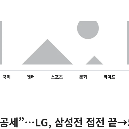
국제
엔터
스포츠
문화
라이프
 공세”…LG, 삼성전 접전 끝→