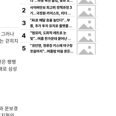
다”…하동 북천 들녘, 꽃과 노래
로 물드는 가을의 하루
사이버안보 최고위 정책과정 3
2
기…국정원·카이스트, 리더 안
보역량 키운다
“AI로 배달 효율 높인다”…부
3
릉, 추가 투자 유치로 플랫폼 혁
신 가속
, 그러나
“염유리, 도회적 레트로 눈
4
빛”…여름 한가운데 묻어난 자
자는 걷히지
유의 감각→팬들 궁금증 증폭
“유인영, 정류장 키스에 야구장
5
웃음까지”…여름밤 마음 흔든
감동→다시 궁금한 변화
전은 팽팽
패배로 삼성
원과 문보경
오지환의