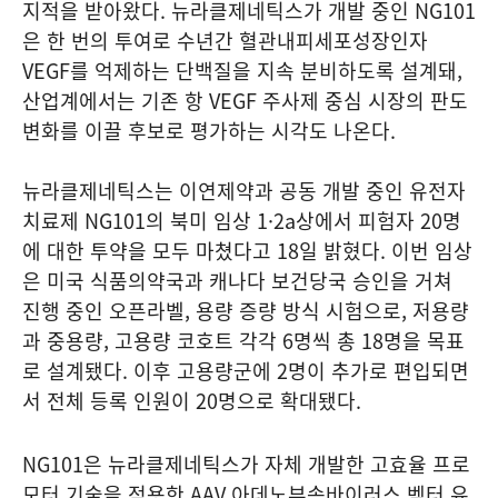
지적을 받아왔다. 뉴라클제네틱스가 개발 중인 NG101
은 한 번의 투여로 수년간 혈관내피세포성장인자
VEGF를 억제하는 단백질을 지속 분비하도록 설계돼,
산업계에서는 기존 항 VEGF 주사제 중심 시장의 판도
변화를 이끌 후보로 평가하는 시각도 나온다.
뉴라클제네틱스는 이연제약과 공동 개발 중인 유전자
치료제 NG101의 북미 임상 1·2a상에서 피험자 20명
에 대한 투약을 모두 마쳤다고 18일 밝혔다. 이번 임상
은 미국 식품의약국과 캐나다 보건당국 승인을 거쳐
진행 중인 오픈라벨, 용량 증량 방식 시험으로, 저용량
과 중용량, 고용량 코호트 각각 6명씩 총 18명을 목표
로 설계됐다. 이후 고용량군에 2명이 추가로 편입되면
서 전체 등록 인원이 20명으로 확대됐다.
NG101은 뉴라클제네틱스가 자체 개발한 고효율 프로
모터 기술을 적용한 AAV 아데노부속바이러스 벡터 유