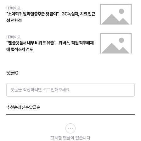
IT/바이오
"소아희귀 알라질증후군 첫 급여"...GC녹십자, 치료 접근
성 전환점
IT/바이오
“팬플랫폼서 내부 비위로 유출”…위버스, 직원 직무배제
에 법적조치 검토
댓글
0
댓글을 작성하려면 로그인해주세요
추천순
최신순
답글순
표시할 댓글이 없습니다