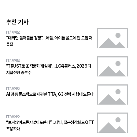
추천 기사
IT/바이오
“대화면 폴더블폰 경쟁”…애플, 아이폰 폴드에 펜 도입 저
울질
IT/바이오
"TRUST로 조직문화 재설계"…LG유플러스, 2026 디
지털전환 승부수
IT/바이오
AI 검증 풀스택으로 재편한 TTA, G3 전략 시험대 오른다
IT/바이오
“보지않아도듣지않아도쓴다”…티빙, 접근성강화로 OTT
포용확대