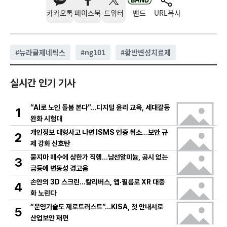
카카오톡
페이스북
트위터
밴드
URL복사
#
뉴라클제네틱스
#
ng101
#
황반변성치료제
실시간 인기 기사
“AI로 노인 돌봄 본다”…디지털 윤리 교육, 세대갈등
1
완화 시험대
개인정보 대형사고 나면 ISMS 인증 취소…보안 규
2
제 강화 신호탄
묻지마 매수에 상한가 직행…남선알미늄, 공시 없는
3
급등에 변동성 경고음
손안의 3D 스크린…칼리버스, 앱·필름로 XR 대중
4
화 노린다
“운영기술도 제로트러스트”…KISA, 첫 안내서로
5
산업보안 재편