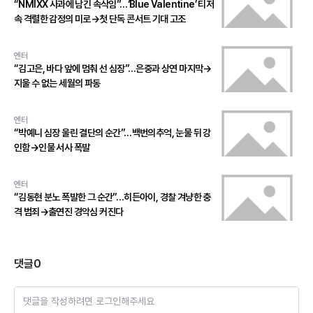
“NMIXX 사과에 남긴 속삭임”…‘Blue Valentine’ 티저
속 격렬한 감정의 미로→첫 단독 콘서트 기대 고조
엔터
“김고은, 바다 앞에 멈춰 선 심장”…은중과 상연 마지막→
지울 수 없는 세월의 파동
엔터
“박예니 심장 울린 결단의 순간”…백번의추억, 눈물 뒤 강
인함→인물 서사 폭발
엔터
“김동현 분노 폭발한 그 순간”…히든아이, 경찰 겨냥한 충
격 범죄→출연진 경악심 커진다
댓글
0
댓글을 작성하려면 로그인해주세요