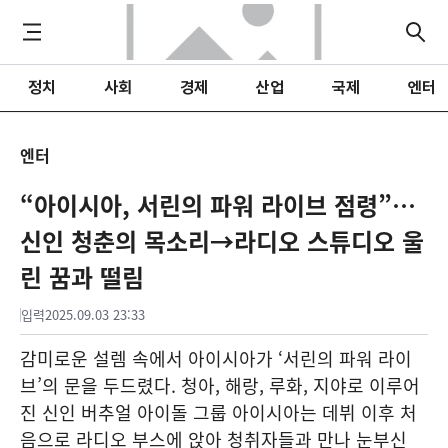
정치
사회
경제
산업
국제
엔터
엔터
“아이시아, 서린의 파워 라이브 점령”…
신인 청춘의 목소리→라디오 스튜디오 울
린 꿈과 떨림
입력
2025.09.03 23:33
감미로운 설렘 속에서 아이시아가 ‘서린의 파워 라이
브’의 문을 두드렸다. 청아, 해랑, 루화, 지야로 이루어
진 신인 버추얼 아이돌 그룹 아이시아는 데뷔 이후 처
음으로 라디오 부스에 앉아 청취자들과 만나 눈부신