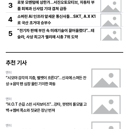
로봇 모멘텀에 상한가…서진오토모티브, 자동차 부
3
품 회복과 신사업 기대 겹쳐 급등
소버린 AI 인프라 앞세운 통신사들…SKT, A.X K1
4
로 국산 초거대 승부수
“전기차 판매 부진 속 미래기술이 끌어올렸다”…테
5
슬라, 사상 최고가 랠리에 시총 7위 도약
추천 기사
엔터
“시모야 감각의 지층, 벨벳이 흐른다”…신곡에 스며든 잔
상→음악 팬 심장 울린 기이한 파동
엔터
“H.O.T 손길 스민 사자보이즈”…강타, 뜻밖의 롤모델 고
백→멤버 폭소와 짓궂은 장난 번져
엔터