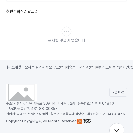
추천순
최신순
답글순
표시할 댓글이 없습니다
매체소개
찾아오시는 길
기사제보
광고문의
제휴문의
저작권문의
불편신고
이용약관
개인정
PC 버전
주소:
서울시 강남구 학동로 30길 14, 이세빌딩 2층
등록번호:
서울, 아04840
사업자등록번호:
431-88-00857
편집인:
김명수
발행인:
장영권
청소년보호책임자:
김명수
대표전화:
02-3443-4661
RSS
Copy
right by 엠데일리,
All Rights Reserved.