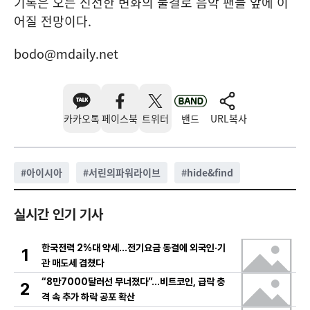
기록은 오는 신선한 변화의 물결로 음악 팬들 앞에 이
어질 전망이다.
bodo@mdaily.net
카카오톡
페이스북
트위터
밴드
URL복사
#
아이시아
#
서린의파워라이브
#
hide&find
실시간 인기 기사
한국전력 2%대 약세…전기요금 동결에 외국인·기
1
관 매도세 겹쳤다
“8만7000달러선 무너졌다”…비트코인, 급락 충
2
격 속 추가 하락 공포 확산