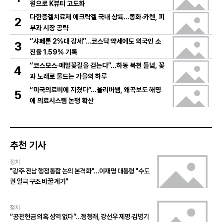
원으로 K뷰티 고도화
다한증겔치료제 에크락겔 국내 상륙…동화·카켄, 피
2
부과 시장 공략
“샤페론 2%대 강세”…코스닥 약세에도 외국인 소
3
진율 1.59% 기록
“코스모스·메밀꽃길을 걷는다”…하동 북천 들녘, 꽃
4
과 노래로 물드는 가을의 하루
“미국의료비에 지쳤다”…올리버쌤, 왜곡보도 해명
5
에 의료시스템 논쟁 확산
추천 기사
정치
"광주·전남 행정통합 논의 본격화"…이재명 대통령 "수도
권 일극 구조 바꿀 계기"
정치
“공천헌금 의혹 성역 없다”…정청래, 강선우 제명·김병기