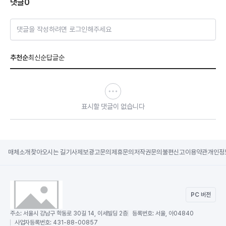
댓글
0
댓글을 작성하려면 로그인해주세요
추천순
최신순
답글순
표시할 댓글이 없습니다
매체소개
찾아오시는 길
기사제보
광고문의
제휴문의
저작권문의
불편신고
이용약관
개인정
PC 버전
주소:
서울시 강남구 학동로 30길 14, 이세빌딩 2층
등록번호:
서울, 아04840
사업자등록번호:
431-88-00857