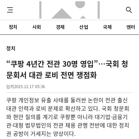
정치
사회
경제
산업
국제
엔터
정치
“쿠팡 4년간 전관 30명 영입”…국회 청
문회서 대관 로비 전면 쟁점화
입력
2025.12.17 05:36
쿠팡 개인정보 유출 사태를 둘러싼 논란이 전관 출신
대관 인력과 로비 문제로 확산하고 있다. 국회 청문회
와 현안 질의를 계기로 쿠팡뿐 아니라 대기업·금융기
관·대형 법무법인의 전관 채용 관행 전반에 대한 정치
권 공방이 거세지는 양상이다.