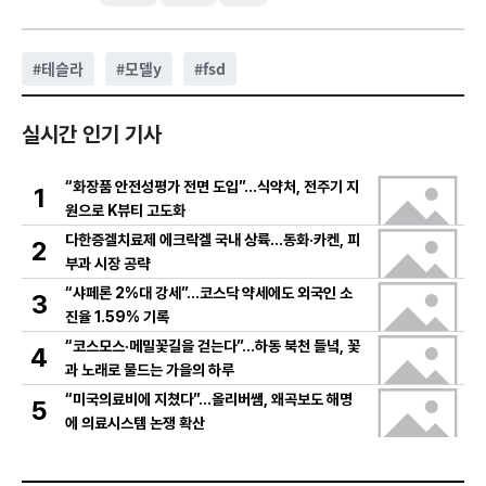
#
테슬라
#
모델y
#
fsd
실시간 인기 기사
“화장품 안전성평가 전면 도입”…식약처, 전주기 지
1
원으로 K뷰티 고도화
다한증겔치료제 에크락겔 국내 상륙…동화·카켄, 피
2
부과 시장 공략
“샤페론 2%대 강세”…코스닥 약세에도 외국인 소
3
진율 1.59% 기록
“코스모스·메밀꽃길을 걷는다”…하동 북천 들녘, 꽃
4
과 노래로 물드는 가을의 하루
“미국의료비에 지쳤다”…올리버쌤, 왜곡보도 해명
5
에 의료시스템 논쟁 확산