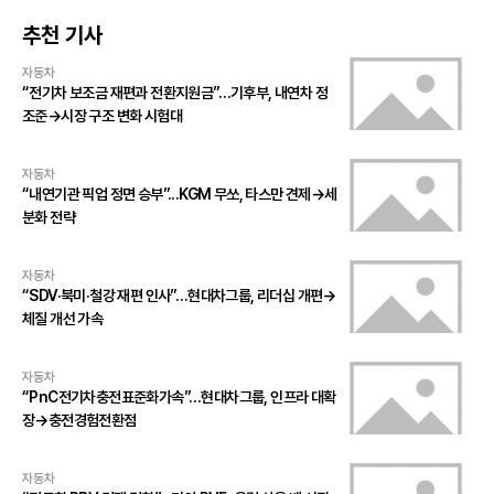
추천 기사
자동차
“전기차 보조금 재편과 전환지원금”…기후부, 내연차 정
조준→시장 구조 변화 시험대
자동차
“내연기관 픽업 정면 승부”...KGM 무쏘, 타스만 견제→세
분화 전략
자동차
“SDV·북미·철강 재편 인사”…현대차그룹, 리더십 개편→
체질 개선 가속
자동차
“PnC전기차충전표준화가속”…현대차그룹, 인프라 대확
장→충전경험전환점
자동차