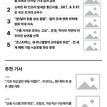
품 회복과 신사업 기대 겹쳐 급등
소버린 AI 인프라 앞세운 통신사들…SKT, A.X K1
2
로 국산 초거대 승부수
“원/달러 환율 상승 출발”…달러 강세·엔화 하락에
3
원화 약세 지속
“구름 사이로 흐르는 고요”…문경, 역사와 자연이 어
4
우러진 늦여름 산책
“몬스타엑스, 새 미니앨범이 쏘아올린 파장”…전 세
5
계 매체 기립→글로벌 명성 증명
추천 기사
국제
“기관 자금 없인 반등 어렵다”…카르다노, 60 폭락 후 생
존 경쟁 격화
국제
“금융 시스템 전면 개조”...트럼프, 가상자산 구상에 리플