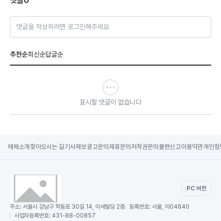
댓글
0
댓글을 작성하려면 로그인해주세요
추천순
최신순
답글순
표시할 댓글이 없습니다
매체소개
찾아오시는 길
기사제보
광고문의
제휴문의
저작권문의
불편신고
이용약관
개인정
PC 버전
주소:
서울시 강남구 학동로 30길 14, 이세빌딩 2층
등록번호:
서울, 아04840
사업자등록번호:
431-88-00857